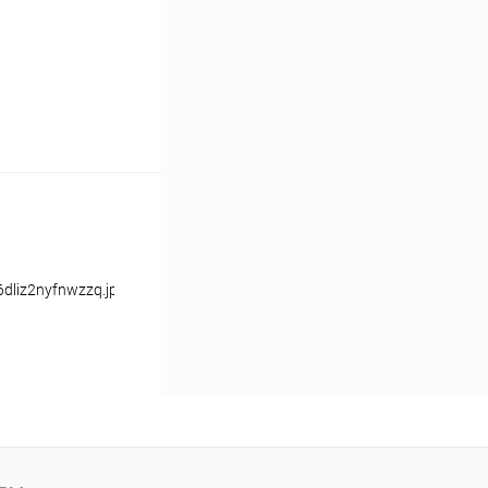
dliz2nyfnwzzq.jpeg.webp