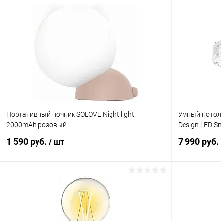
Портативный ночник SOLOVE Night light
Умный потоло
2000mAh розовый
Design LED Sm
1 590 руб.
7 990 руб.
/ шт
В корзину
К сравнению