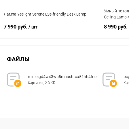
Умный потоло
Лампа Yeelight Serene Eye-friendly Desk Lamp
Ceiling Lamp
7 990 руб.
8 990 руб.
/ шт
В корзину
ФАЙЛЫ
К сравнению
В избранное
В наличии
В избранн
mlnzsgd4w43wu5mnashtca51hh4frzar.jpeg.webp
pc
Картинки, 2.3 КБ
Кар