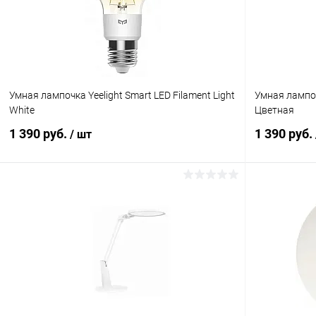
В избранное
В наличии
В избранн
Умная лампочка Yeelight Smart LED Filament Light
Умная лампоч
White
Цветная
1 390 руб.
1 390 руб.
/ шт
В корзину
К сравнению
В избранное
В наличии
В избранн