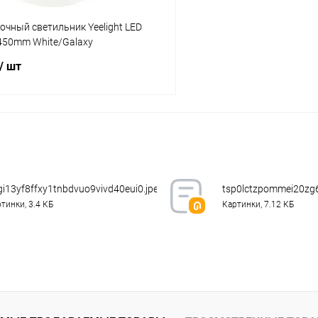
чный светильник Yeelight LED
 450mm White/Galaxy
/ шт
В корзину
К сравнению
ое
В наличии
gi13yf8ffxy1tnbdvuo9vivd40eui0.jpeg.webp
tsp0lctzpommei20zg6
тинки, 3.4 КБ
Картинки, 7.12 КБ