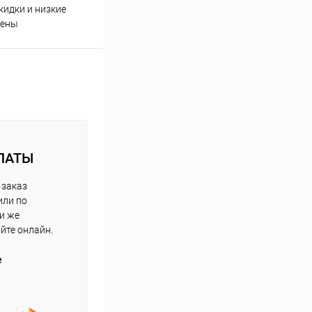
кидки и низкие
ены
ЛАТЫ
 заказ
или по
ли же
айте онлайн.
е