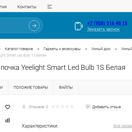
тия
Контакты
+7 (958) 516 48 15
Заказать звонок
•
•
•
•
Каталог товаров
Гаджеты и аксессуары
Умный дом
Умный 
ght Smart Led Bulb 1S Белая
очка Yeelight Smart Led Bulb 1S Белая
КИ
ПОХОЖИЕ ТОВАРЫ
ФАЙЛЫ
Отзывов: 0
Добавить отзыв
Для клиентов всех банков
Разбейте
оплату
Характеристики:
Все хара