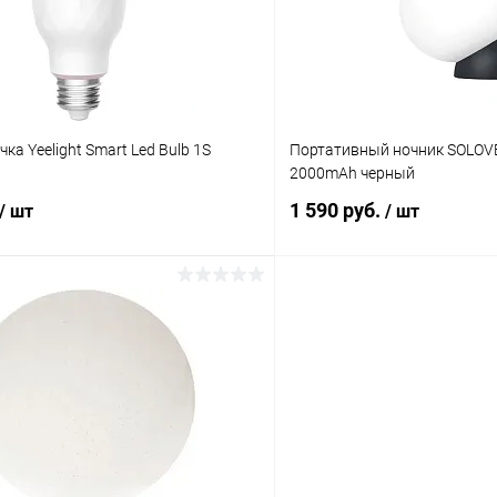
ое
В наличии
В избранное
ка Yeelight Smart Led Bulb 1S
Портативный ночник SOLOVE 
2000mAh черный
1 590 руб.
/ шт
/ шт
В корзину
В корз
К сравнению
ое
Под заказ
В избранное