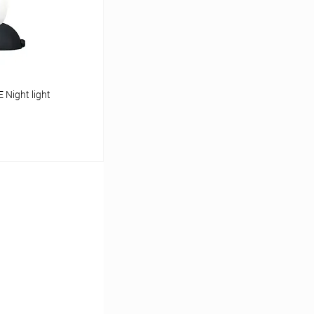
В наличии
Night light
ину
К сравнению
В наличии