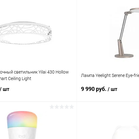
чный светильник Yilai 430 Hollow
Лампа Yeelight Serene Eye-fr
art Ceiling Light
9 990 руб.
/ шт
/ шт
В корзину
В корз
К сравнению