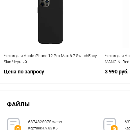
К сравнению
В избранное
В наличии
В избранн
Чехол для Apple iPhone 12 Pro Max 6.7 SwitchEacy
Чехол для Ap
Skin Черный
MANCINI Red
Цена по запросу
3 990 руб.
Запросить цену
ФАЙЛЫ
К сравнению
В избранное
В наличии
В избранн
6374825075.webp
63
Картинки, 9.83 КБ
Кар