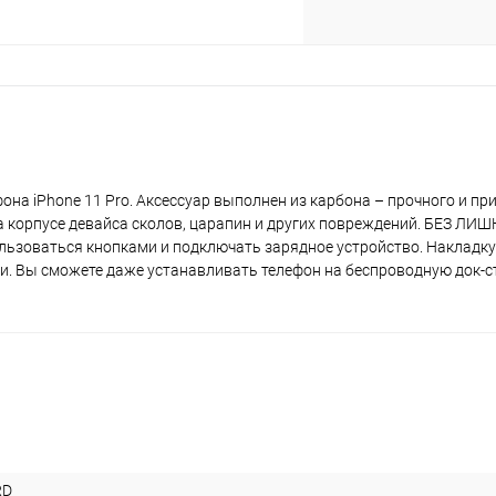
plait.ru
она iPhone 11 Pro. Аксессуар выполнен из карбона – прочного и пр
а корпусе девайса сколов, царапин и других повреждений. БЕЗ 
ользоваться кнопками и подключать зарядное устройство. Накладку
раз в 2 недели
мки. Вы сможете даже устанавливать телефон на беспроводную док-с
RD