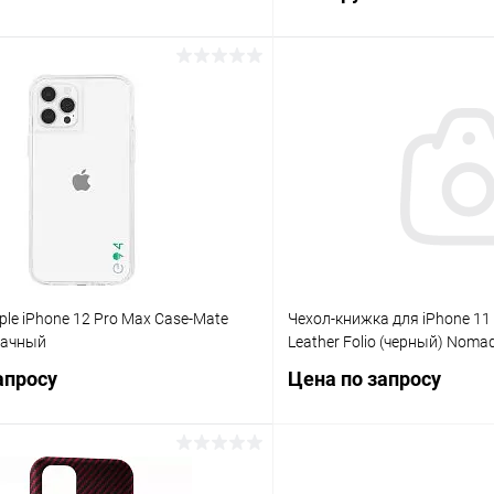
В корзину
В корз
К сравнению
ое
В наличии
В избранное
ple iPhone 12 Pro Max Case-Mate
Чехол-книжка для iPhone 11
рачный
Leather Folio (черный) Noma
апросу
Цена по запросу
Запросить цену
Запросит