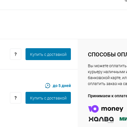
Получайте товар
выбранный способом
Оставшиеся
75
% будут
списываться
с вашей карты
по
25
%
каждые 2 недели
СПОСОБЫ ОП
Купить c доставкой
Вы можете оплатить
Подробнее
об оплате Плайтом
курьеру наличными 
банковской карте, и
оплатить заказ на с
до 5 дней
Принимаем к оплат
Купить c доставкой
25
раз в 2
Остались вопросы?
недели
8 800 302-02-51