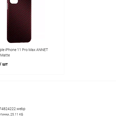
К сравнению
ое
В наличии
В избранное
ple iPhone 11 Pro Max ANNET
 Matte
/ шт
В корзину
К сравнению
ое
В наличии
74824222.webp
тинки, 25.11 КБ