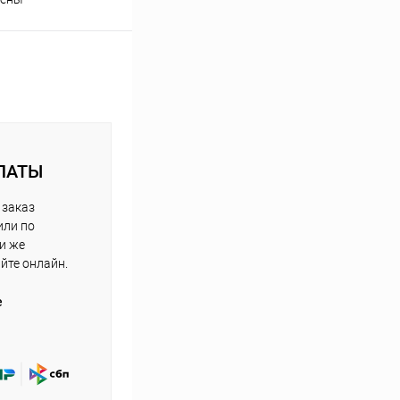
ЛАТЫ
 заказ
или по
ли же
айте онлайн.
е