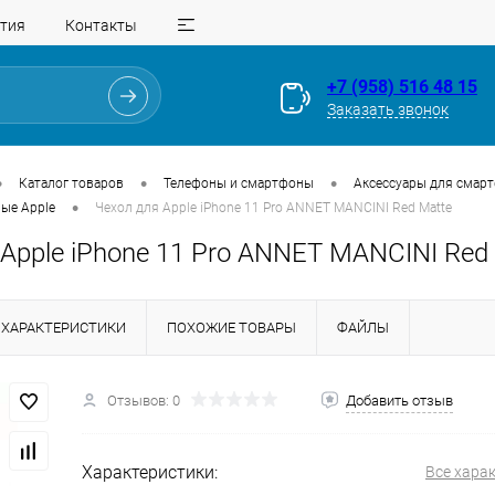
тия
Контакты
+7 (958) 516 48 15
Заказать звонок
•
•
•
Каталог товаров
Телефоны и смартфоны
Аксессуары для смар
•
ые Apple
Чехол для Apple iPhone 11 Pro ANNET MANCINI Red Matte
Apple iPhone 11 Pro ANNET MANCINI Red
ХАРАКТЕРИСТИКИ
ПОХОЖИЕ ТОВАРЫ
ФАЙЛЫ
Отзывов: 0
Добавить отзыв
Для клиентов всех банков
Разбейте
оплату
Характеристики:
Все хара