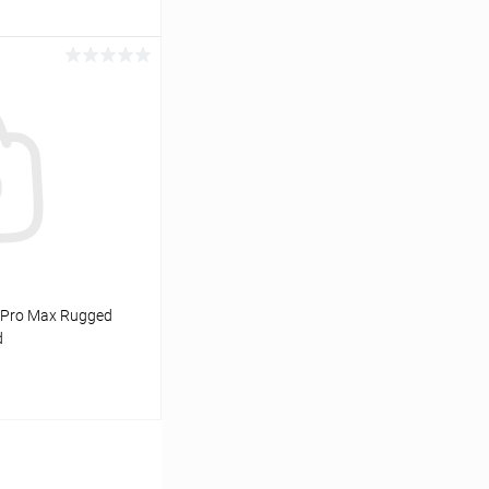
ину
К сравнению
В наличии
 Pro Max Rugged
d
ь цену