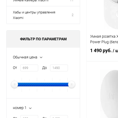
Умные камеры Xiaomi
11
Хабы и центры управления
2
Xiaomi
Умная розетка X
ФИЛЬТР ПО ПАРАМЕТРАМ
Power Plug (бел
1 490 руб.
/ 
Обычная цена
От
До
В 
В избранное
номер 1