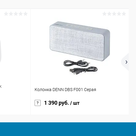
k
Н
Колонка DENN DBS F001 Серая
C
1 390 руб.
/ шт