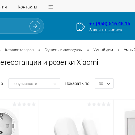
тия
Контакты
+7 (958) 516 48 15
Заказать звонок
•
•
•
•
Каталог товаров
Гаджеты и аксессуары
Умный дом
Умный
етеостанции и розетки Xiaomi
о:
Показать по:
популярности
30