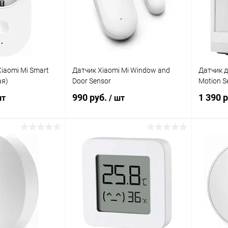
iaomi Mi Smart
Датчик Xiaomi Mi Window and
Датчик д
ая)
Door Sensor
Motion S
990 руб.
1 390 
шт
/ шт
корзину
В корзину
Сравнение
Сравнение
В наличии
В избранное
В наличии
В изб