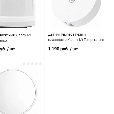
Датчик температуры и
вижения Xiaomi Mi
влажности Xiaomi Mi Temperature
ensor
and Humidity Sensor
руб.
1 190 руб.
/ шт
/ шт
В корзину
В корзину
Сравнение
Сравнение
ранное
В наличии
В избранное
Под заказ