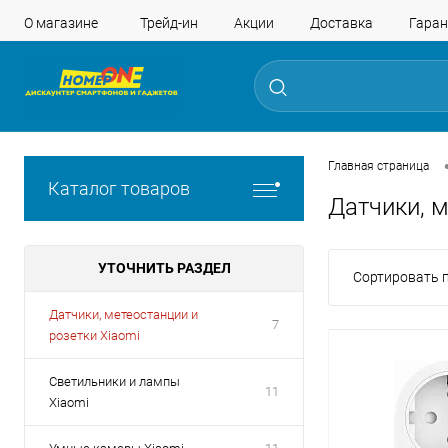
О магазине
Трейд-ин
Акции
Доставка
Гаран
Главная страница
Каталог товаров
Датчики, м
УТОЧНИТЬ РАЗДЕЛ
Сортировать п
Датчики, метеостанции и
7
розетки Xiaomi
Светильники и лампы
11
Xiaomi