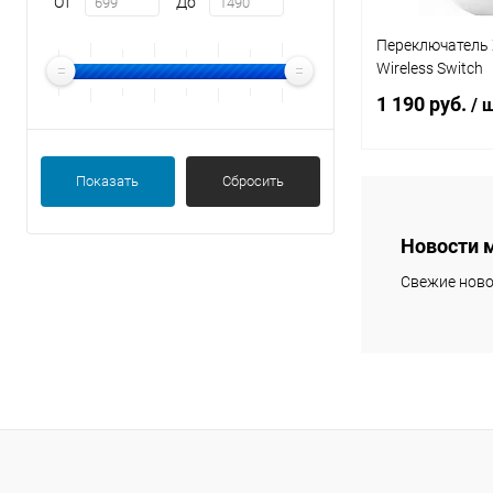
От
До
Переключатель 
Wireless Switch
1 190 руб.
/ 
Показать
Сбросить
В 
Новости 
Свежие ново
В избранное