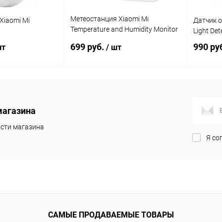
Метеостанция Xiaomi Mi
Xiaomi Mi
Датчик о
Temperature and Humidity Monitor
Light Det
2
699 руб.
990 ру
шт
/ шт
корзину
В корзину
магазина
Сравнение
Сравнение
сти магазина
В наличии
В избранное
В наличии
В изб
Я со
САМЫЕ ПРОДАВАЕМЫЕ ТОВАРЫ