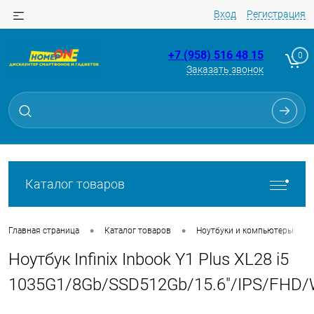
Вход
Регистрация
+7 (958) 516 48 15
0
Заказать звонок
Для клиентов всех банков
Разбейте
оплату
на части
без переплат
Каталог товаров
График платежей
•
•
•
Главная страница
Каталог товаров
Ноутбуки и компьютеры
Ноутбук Infinix Inbook Y1 Plus XL28 i5
Сегодня
25
%
1035G1/8Gb/SSD512Gb/15.6"/IPS/FHD/