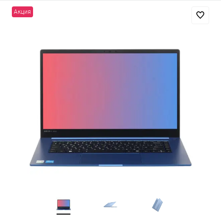
Акция
Добавляйте товары
в корзину
Оплачивайте сегодня только
25
% картой любого банка
Получайте товар
выбранный способом
Оставшиеся
75
% будут
списываться
с вашей карты
по
25
%
каждые 2 недели
Подробнее