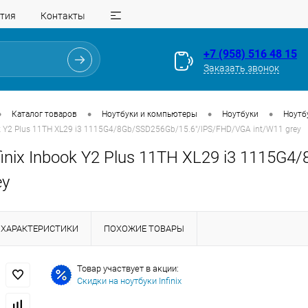
тия
Контакты
+7 (958) 516 48 15
Заказать звонок
•
•
•
•
Каталог товаров
Ноутбуки и компьютеры
Ноутбуки
Ноутбу
ok Y2 Plus 11TH XL29 i3 1115G4/8Gb/SSD256Gb/15.6"/IPS/FHD/VGA int/W11 grey
finix Inbook Y2 Plus 11TH XL29 i3 1115
ey
ХАРАКТЕРИСТИКИ
ПОХОЖИЕ ТОВАРЫ
Для клиентов всех банков
Товар участвует в акции:
Скидки на ноутбуки Infinix
Разбейте
оплату