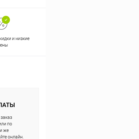
кидки и низкие
ены
ЛАТЫ
 заказ
или по
ли же
айте онлайн.