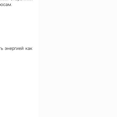
росам.
ть энергией как