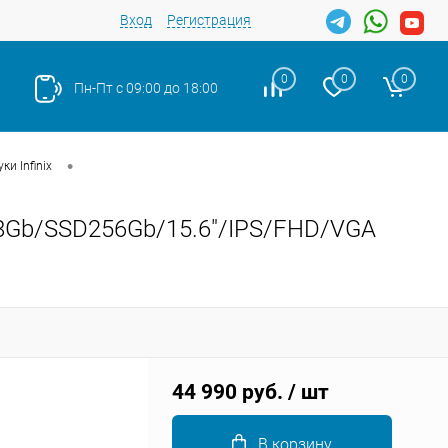
Вход
Регистрация
0
0
0
Пн-Пт с 09:00 до 18:00
•
ки Infinix
G4/8Gb/SSD256Gb/15.6"/IPS/FHD/VGA
Закрыть
44 990 руб.
/ шт
В корзину