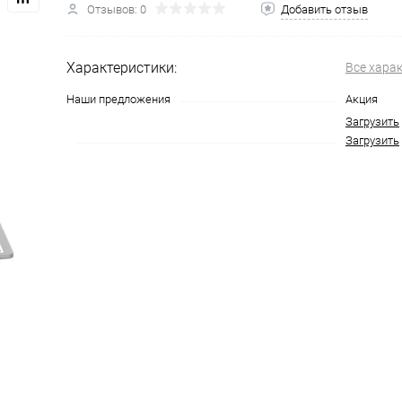
Отзывов: 0
Добавить отзыв
на части
без переплат
Характеристики:
Все хара
График платежей
Наши предложения
Акция
Загрузить
Загрузить
Сегодня
25
%
Добавляйте товары
в корзину
Оплачивайте сегодня только
25
% картой любого банка