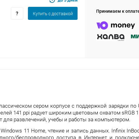
plait.ru
Принимаем к оплат
Купить c доставкой
раз в 2 недели
 классическом сером корпусе с поддержкой зарядки по U
кселей 141 ppi радует широким цветовым охватом sRGB
ает для развлечений, учебы и работы за компьютером.
indows 11 Home, чтение и запись данных. Infinix InBo
ного/беспроводного доступа в Интернет и подключ