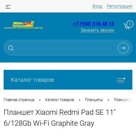
Вход
Регистрация
+7 (958) 516 48 15
0
Заказать звонок
Для клиентов всех банков
Разбейте
оплату
на части
без переплат
Каталог товаров
График платежей
•
•
•
Главная страница
Каталог товаров
Планшеты
Планшеты
Планшет Xiaomi Redmi Pad SE 11"
Сегодня
25
%
6/128Gb Wi-Fi Graphite Gray