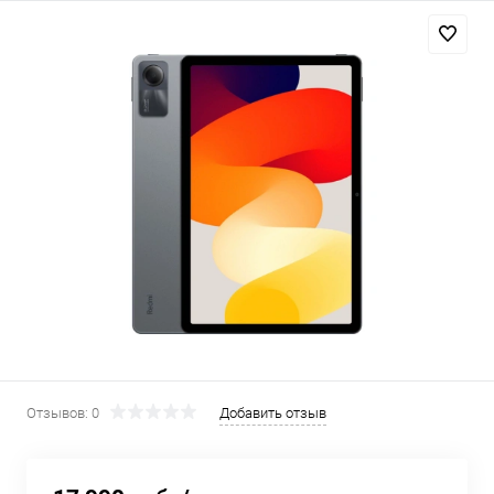
Добавляйте товары
в корзину
Оплачивайте сегодня только
25
% картой любого банка
Получайте товар
выбранный способом
Оставшиеся
75
% будут
списываться
с вашей карты
по
25
%
каждые 2 недели
Отзывов: 0
Добавить отзыв
Подробнее