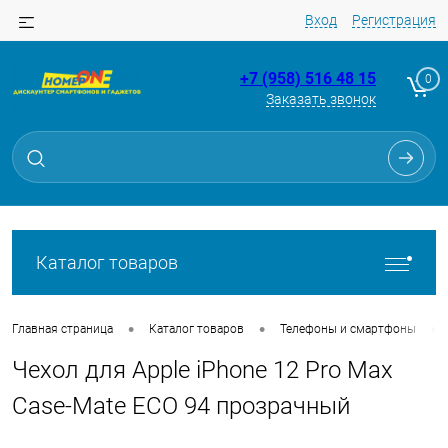
Вход
Регистрация
+7 (958) 516 48 15
0
Заказать звонок
Для клиентов всех банков
Разбейте
оплату
на части
без переплат
Каталог товаров
График платежей
•
•
•
Главная страница
Каталог товаров
Телефоны и смартфоны
Чехол для Apple iPhone 12 Pro Max
Сегодня
25
%
Case-Mate ECO 94 прозрачный