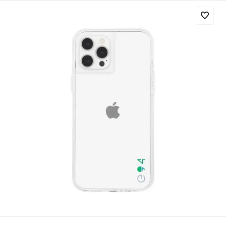
Добавляйте товары
в корзину
Оплачивайте сегодня только
25
% картой любого банка
Получайте товар
выбранный способом
Оставшиеся
75
% будут
списываться
с вашей карты
по
25
%
каждые 2 недели
Подробнее