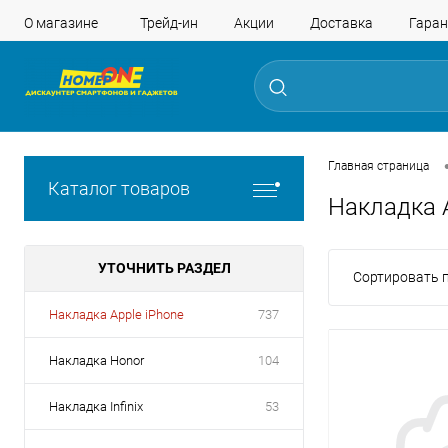
О магазине
Трейд-ин
Акции
Доставка
Гаран
Главная страница
Каталог товаров
Накладка A
УТОЧНИТЬ РАЗДЕЛ
Сортировать п
Накладка Apple iPhone
737
Накладка Honor
104
Накладка Infinix
53