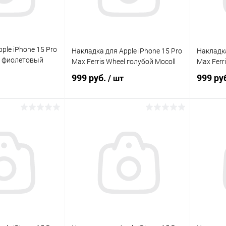
ple iPhone 15 Pro
Накладка для Apple iPhone 15 Pro
Накладка
el фиолетовый
Max Ferris Wheel голубой Mocoll
Max Ferr
999 руб.
999 ру
/ шт
корзину
В корзину
Сравнение
Сравнение
В наличии
В избранное
В наличии
В изб