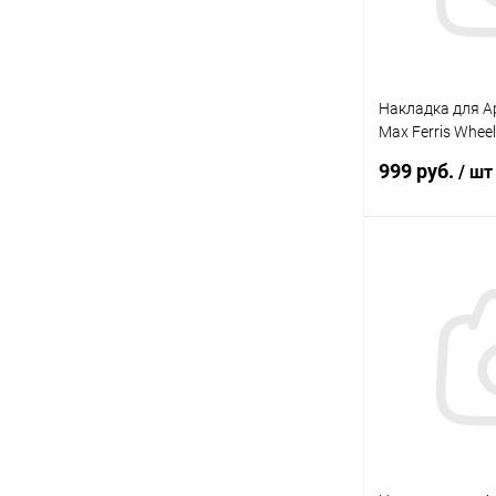
Накладка для Ap
Max Ferris Whe
Mocoll
999 руб.
/ шт
В 
В избранное