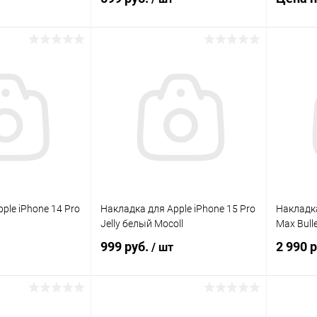
корзину
В корзину
Сравнение
Сравнение
В изб
В наличии
В избранное
В наличии
ple iPhone 14 Pro
Накладка для Apple iPhone 15 Pro
Накладка
Jelly белый Mocoll
Max Bulle
999 руб.
2 990 
/ шт
корзину
В корзину