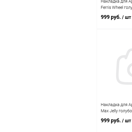
Накладка для Ap
Ferris Wheel гол
999 руб.
/ шт
В 
В избранное
Накладка для Ap
Max Jelly голубо
999 руб.
/ шт