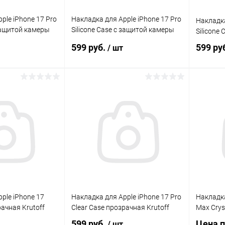
ple iPhone 17 Pro
Накладка для Apple iPhone 17 Pro
Накладка
 защитой камеры
Silicone Case с защитой камеры
Silicone 
лаванда Krutoff
599 руб.
599 ру
/ шт
корзину
В корзину
Сравнение
Сравнение
В наличии
В избранное
В наличии
В изб
ple iPhone 17
Накладка для Apple iPhone 17 Pro
Накладка
рачная Krutoff
Clear Case прозрачная Krutoff
Max Cryst
599 руб.
Цена п
/ шт