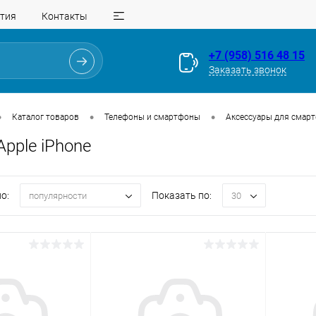
тия
Контакты
+7 (958) 516 48 15
Заказать звонок
•
•
•
Каталог товаров
Телефоны и смартфоны
Аксессуары для смар
pple iPhone
о:
Показать по:
популярности
30