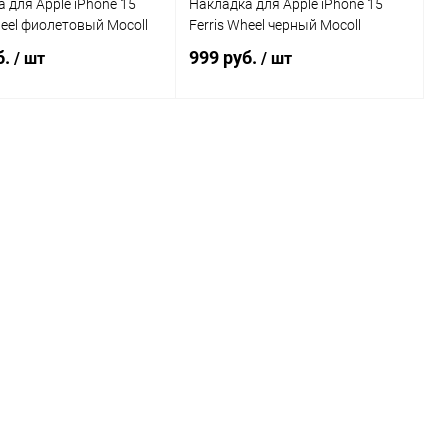
 для Apple iPhone 15
Накладка для Apple iPhone 15
heel фиолетовый Mocoll
Ferris Wheel черный Mocoll
б.
999 руб.
/ шт
/ шт
В корзину
В корзину
Сравнение
Сравнение
ранное
В наличии
В избранное
В наличии