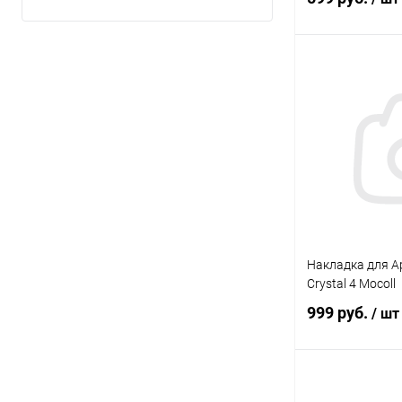
В 
В избранное
Накладка для Ap
Crystal 4 Mocoll
999 руб.
/ шт
В 