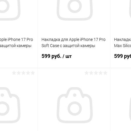
ple iPhone 17 Pro
Накладка для Apple iPhone 17 Pro
Накладка
с защитой камеры
Soft Case с защитой камеры
Max Sili
черный Krutoff
камеры ч
599 руб.
599 ру
/ шт
корзину
В корзину
Сравнение
Сравнение
В наличии
В избранное
В наличии
В изб