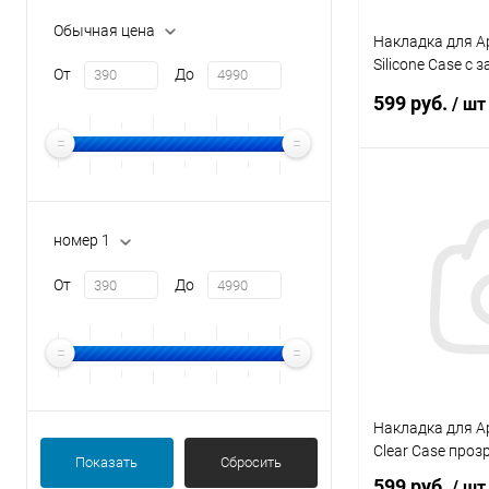
Обычная цена
Накладка для Ap
Silicone Case с
От
До
синий Krutoff
599 руб.
/ шт
В 
номер 1
От
До
В избранное
Накладка для Ap
Clear Case проз
Показать
Сбросить
599 руб.
/ шт