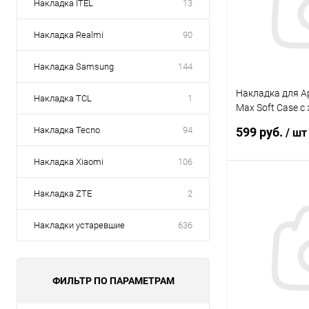
Накладка ITEL
13
Накладка Realmi
90
Накладка Samsung
144
Накладка для Ap
Накладка TCL
1
Max Soft Case 
черный Krutoff
Накладка Tecno
94
599 руб.
/ шт
Накладка Xiaomi
106
В 
Накладка ZTE
2
Накладки устаревшие
636
В избранное
ФИЛЬТР ПО ПАРАМЕТРАМ