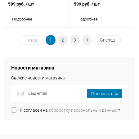
микрофиброй синий Krutoff
микрофиброй лавандовый
599 руб.
/ шт
599 руб.
/ шт
Krutoff
Подробнее
Подробнее
Назад
1
2
3
4
Вперед
Новости магазина
Свежие новости магазина
Подписаться
Я согласен на
обработку персональных данных.
*