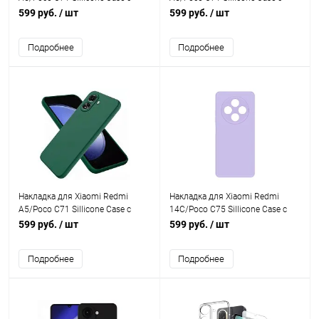
микрофиброй синий Krutoff
микрофиброй лавандовый
599 руб.
/ шт
599 руб.
/ шт
Krutoff
Подробнее
Подробнее
Накладка для Xiaomi Redmi
Накладка для Xiaomi Redmi
A5/Poco C71 Sillicone Case с
14C/Poco C75 Sillicone Case с
микрофиброй зеленый Krutoff
микрофиброй лавандовый
599 руб.
/ шт
599 руб.
/ шт
Krutoff
Подробнее
Подробнее