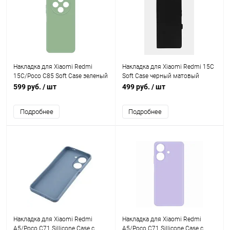
Накладка для Xiaomi Redmi
Накладка для Xiaomi Redmi 15C
15C/Poco C85 Soft Case зеленый
Soft Case черный матовый
Krutoff
Krutoff
599 руб.
/ шт
499 руб.
/ шт
Подробнее
Подробнее
Накладка для Xiaomi Redmi
Накладка для Xiaomi Redmi
A5/Poco C71 Sillicone Case с
A5/Poco C71 Sillicone Case с