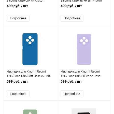
Silicone Case синий Krutoff
Silicone Case зеленый Krutoff
499 руб.
/ шт
499 руб.
/ шт
Подробнее
Подробнее
Накладка для Xiaomi Redmi
Накладка для Xiaomi Redmi
15C/Poco C85 Soft Case синий
15C/Poco C85 Sillicone Case
Krutoff
лаванда Krutoff
599 руб.
/ шт
599 руб.
/ шт
Подробнее
Подробнее