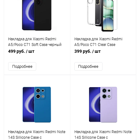
Накладка для Xiaomi Redmi
Накладка для Xiaomi Redmi
A5/Poco C71 Soft Case черный
A5/Poco C71 Clear Case
матовый Krutoff
прозрачная Krutoff
499 руб.
/ шт
399 руб.
/ шт
Подробнее
Подробнее
Накладка для Xiaomi Redmi Note
Накладка для Xiaomi Redmi Note
14S Sillicone Case с
14S Sillicone Case с