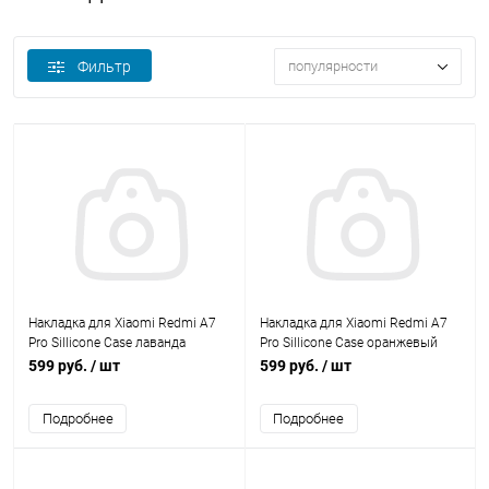
Фильтр
популярности
Накладка для Xiaomi Redmi A7
Накладка для Xiaomi Redmi A7
Pro Sillicone Case лаванда
Pro Sillicone Case оранжевый
Krutoff
Krutoff
599 руб.
/ шт
599 руб.
/ шт
Подробнее
Подробнее