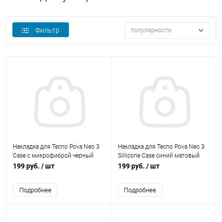
Фильтр
популярности
Накладка для Tecno Pova Neo 3
Накладка для Tecno Pova Neo 3
Case с микрофиброй черный
Sillicone Case синий матовый
BoraSCO
BoraSCO
199 руб.
/ шт
199 руб.
/ шт
Подробнее
Подробнее