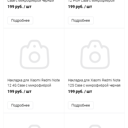
Case с микрофиброй черный
12 Pro+ Case с микрофиброй
BoraSCO
черная BoraSCO
199 руб.
/ шт
199 руб.
/ шт
Подробнее
Подробнее
Накладка для Xiaomi Redmi Note
Накладка для Xiaomi Redmi Note
12 4G Case с микрофиброй
12S Case с микрофиброй черная
черная BoraSCO
BoraSCO
199 руб.
/ шт
199 руб.
/ шт
Подробнее
Подробнее