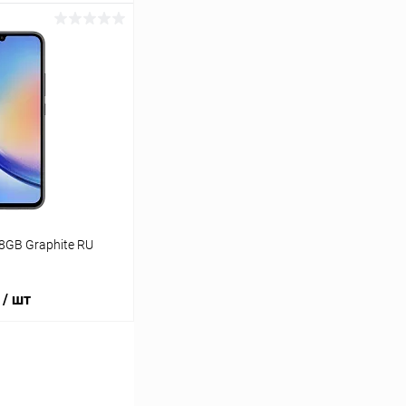
ину
К сравнению
Под заказ
8GB Graphite RU
/ шт
ину
К сравнению