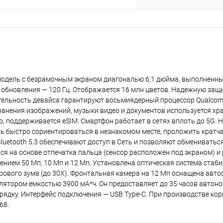
plait.ru
 модель с безрамочным экраном диагональю 6,1 дюйма, выполненны
 обновления — 120 Гц. Отображается 16 млн цветов. Надежную защ
одительность девайса гарантируют восьмиядерный процессор Qualco
 хранения изображений, музыки видео и документов используется х
го, поддерживается eSIM. Смартфон работает в сетях вплоть до 5G.
раз в 2 недели
сть быстро сориентироваться в незнакомом месте, проложить крат
 Bluetooth 5.3 обеспечивают доступ в Сеть и позволяют обменивать
 на основе отпечатка пальца (сенсор расположен под экраном) и
нием 50 Мп, 10 Мп и 12 Мп. Установлена оптическая система стаби
рового зума (до 30Х). Фронтальная камера на 12 Мп оснащена авт
ятором емкостью 3900 мА*ч. Он предоставляет до 35 часов автон
ядку. Интерфейс подключения — USB Type-C. При производстве ко
68.