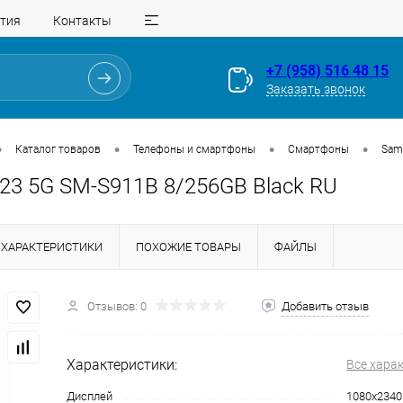
тия
Контакты
+7 (958) 516 48 15
Заказать звонок
•
•
•
•
Каталог товаров
Телефоны и смартфоны
Смартфоны
Sam
23 5G SM-S911B 8/256GB Black RU
ХАРАКТЕРИСТИКИ
ПОХОЖИЕ ТОВАРЫ
ФАЙЛЫ
Отзывов: 0
Добавить отзыв
Для клиентов всех банков
Характеристики:
Все хара
Разбейте
оплату
Дисплей
1080х2340