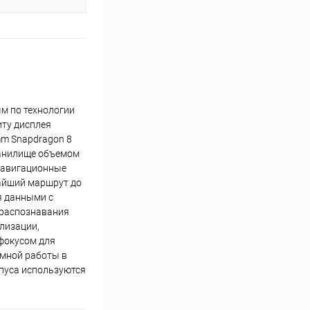
м по технологии
иту дисплея
mm Snapdragon 8
ранилище объемом
 Навигационные
чайший маршрут до
ся данными с
 распознавания
лизации,
офокусом для
омной работы в
рпуса используются