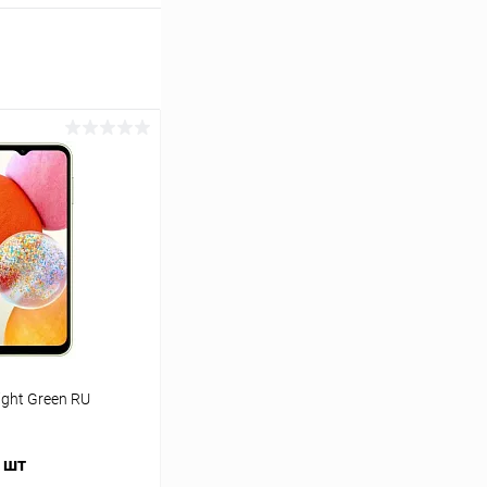
ght Green RU
/ шт