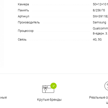
Камера
50+12+10 
на части
без переплат
Память
8/256 Гб
Артикул
SM-S911B
Производитель
Samsung
График платежей
Qualcomm 
Процессор
8-ядерн. 3
Связь
4G, 5G
Сегодня
25
%
Добавляйте товары
в корзину
Оплачивайте сегодня только
Реальные с
ьные
Крутые бренды
25
% картой любого банка
ц