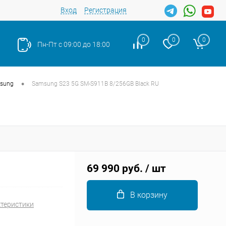
Вход
Регистрация
0
0
0
Пн-Пт с 09:00 до 18:00
•
sung
Samsung S23 5G SM-S911B 8/256GB Black RU
Закрыть
69 990 руб.
/ шт
В корзину
ктеристики