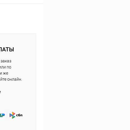
ЛАТЫ
 заказ
или по
ли же
айте онлайн.
е