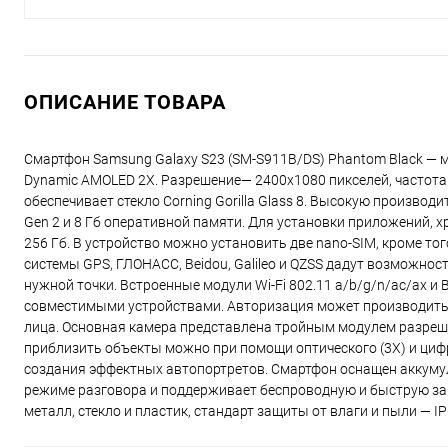
ОПИСАНИЕ ТОВАРА
Смартфон Samsung Galaxy S23 (SM-S911B/DS) Phantom Black —
Dynamic AMOLED 2X. Разрешение— 2400x1080 пикселей, частота
обеспечивает стекло Corning Gorilla Glass 8. Высокую произв
Gen 2 и 8 Гб оперативной памяти. Для установки приложений,
256 Гб. В устройство можно установить две nano-SIM, кроме то
системы GPS, ГЛОНАСС, Beidou, Galileo и QZSS дадут возможно
нужной точки. Встроенные модули Wi-Fi 802.11 a/b/g/n/ac/ax и
совместимыми устройствами. Авторизация может производиться
лица. Основная камера представлена тройным модулем разреше
приблизить объекты можно при помощи оптического (3Х) и циф
создания эффектных автопортретов. Смартфон оснащен аккумул
режиме разговора и поддерживает беспроводную и быструю зар
металл, стекло и пластик, стандарт защиты от влаги и пыли — IP