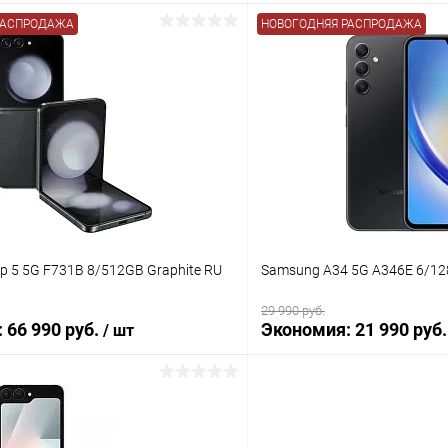
РАСПРОДАЖА
НОВОГОДНЯЯ РАСПРОДАЖА
В корз
В корзину
К сравнению
В избранное
ое
В наличии
ip 5 5G F731B 8/512GB Graphite RU
Samsung A34 5G A346E 6/12
29 990 руб.
:
66 990 руб.
Экономия:
21 990 руб.
/ шт
В корзину
В корз
К сравнению