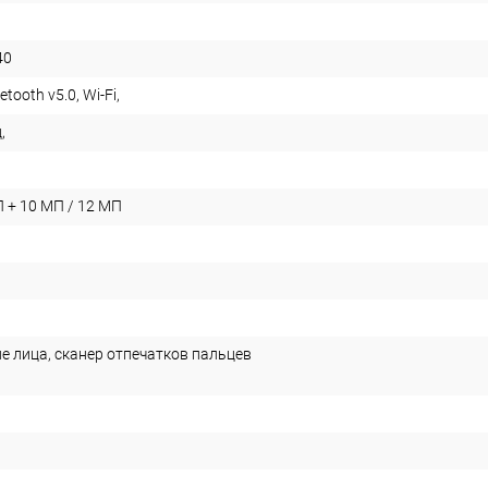
40
etooth v5.0, Wi-Fi,
,
 + 10 МП / 12 MП
е лица, сканер отпечатков пальцев