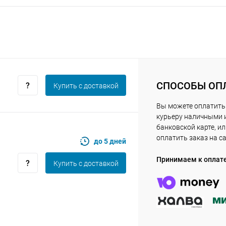
Получайте товар
выбранный способом
Оставшиеся
75
% будут
списываться
с вашей карты
по
25
%
каждые 2 недели
СПОСОБЫ ОП
Купить c доставкой
Вы можете оплатить
курьеру наличными 
Подробнее
об оплате Плайтом
банковской карте, и
оплатить заказ на с
до 5 дней
Принимаем к оплат
Купить c доставкой
25
раз в 2
Остались вопросы?
недели
8 800 302-02-51