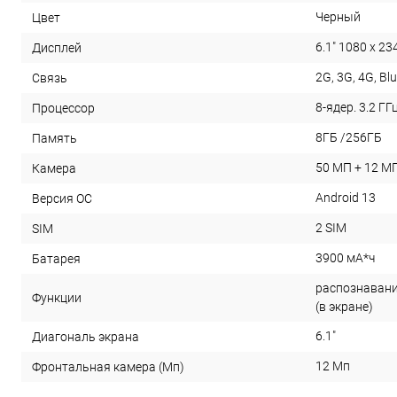
Черный
Цвет
6.1" 1080 x 23
Дисплей
2G, 3G, 4G, Blu
Связь
8-ядер. 3.2 ГГц
Процессор
8ГБ /256ГБ
Память
50 МП + 12 МП
Камера
Android 13
Версия ОС
2 SIM
SIM
3900 мА*ч
Батарея
распознавани
Функции
(в экране)
6.1"
Диагональ экрана
12 Мп
Фронтальная камера (Мп)