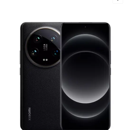
Добавляйте товары
в корзину
Оплачивайте сегодня только
25
% картой любого банка
Получайте товар
выбранный способом
Оставшиеся
75
% будут
списываться
с вашей карты
по
25
%
каждые 2 недели
Подробнее