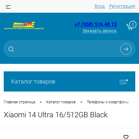
Вход
Регистрация
+7 (958) 516 48 15
0
Заказать звонок
Для клиентов всех банков
Разбейте
оплату
на части
без переплат
Каталог товаров
График платежей
•
•
•
Главная страница
Каталог товаров
Телефоны и смартфоны
Xiaomi 14 Ultra 16/512GB Black
Сегодня
25
%