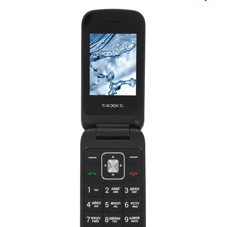
Добавляйте товары
в корзину
Оплачивайте сегодня только
25
% картой любого банка
Получайте товар
выбранный способом
Оставшиеся
75
% будут
списываться
с вашей карты
по
25
%
каждые 2 недели
Подробнее