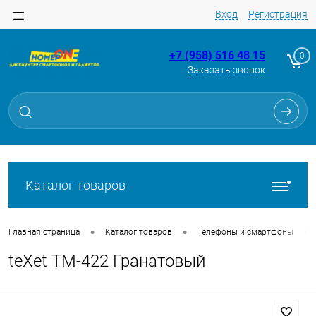
Вход
Регистрация
+7 (958) 516 48 15
0
Заказать звонок
Для клиентов всех банков
Разбейте
оплату
на части
без переплат
Каталог товаров
График платежей
•
•
•
Главная страница
Каталог товаров
Телефоны и смартфоны
teXet TM-422 Гранатовый
Сегодня
25
%