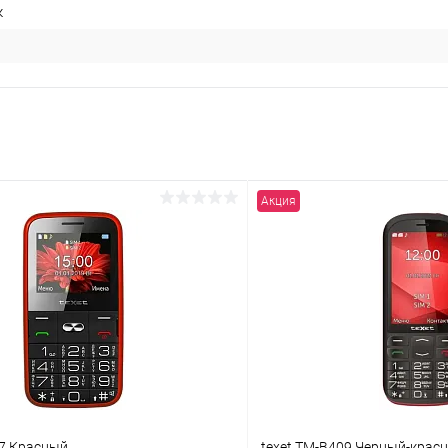
к
Акция
27 Красный
texet TM-B409 Черный-крас