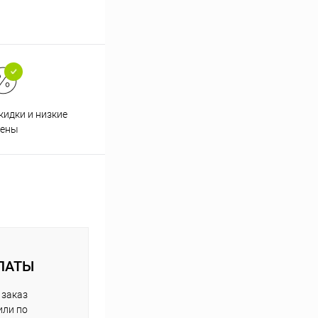
кидки и низкие
ены
ЛАТЫ
 заказ
или по