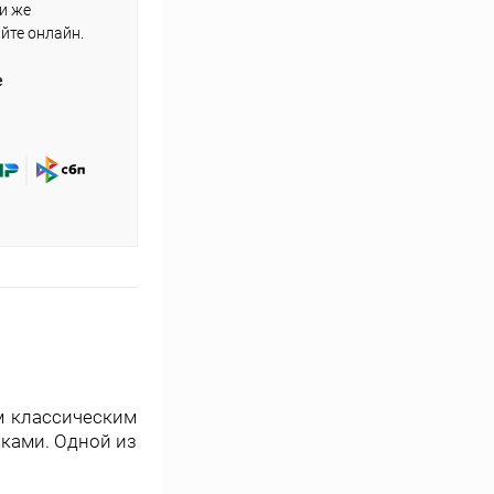
ли же
айте онлайн.
е
м классическим
ками. Одной из