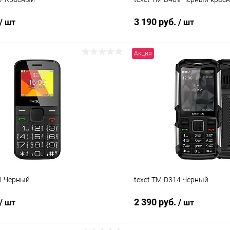
3 190 руб.
/ шт
/ шт
Акция
В корзину
В корз
К сравнению
ое
В наличии
В избранное
1 Черный
texet TM-D314 Черный
2 390 руб.
/ шт
/ шт