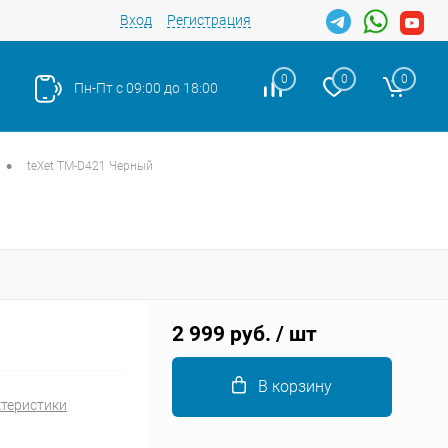
Вход
Регистрация
0
0
0
Пн-Пт с 09:00 до 18:00
•
teXet TM-D421 Черный
Закрыть
2 999 руб.
/ шт
В корзину
ктеристики