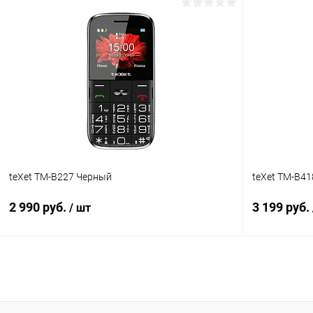
В корзину
К сравнению
В избранное
В наличии
В избранн
teXet TM-B227 Черный
teXet TM-B4
2 990 руб.
3 199 руб.
/ шт
В корзину
К сравнению