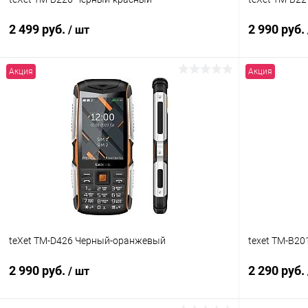
2 499 руб.
2 990 руб.
/ шт
Акция
Акция
В корзину
К сравнению
В избранное
В наличии
В избранн
teXet TM-D426 Черный-оранжевый
texet TM-B20
2 990 руб.
2 290 руб.
/ шт