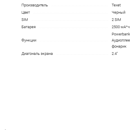
Производитель
Texet
на части
без переплат
Цвет
Черный
SIM
2 SIM
Батарея
2500 мА*ч
График платежей
Powerbank
Функции
Аудиоплее
фонарик
Сегодня
Диагональ экрана
2.4"
25
%
Добавляйте товары
в корзину
Оплачивайте сегодня только
25
% картой любого банка