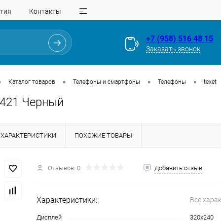
тия
Контакты
+7 (958) 516 48 15
Заказать звонок
•
•
•
•
Каталог товаров
Телефоны и смартфоны
Телефоны
texet
D421 Черный
ХАРАКТЕРИСТИКИ
ПОХОЖИЕ ТОВАРЫ
Отзывов: 0
Добавить отзыв
Для клиентов всех банков
Характеристики:
Все хара
Разбейте
оплату
Дисплей
320х240