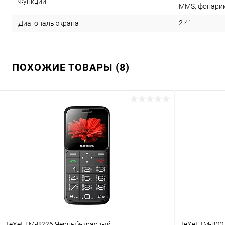
Функции
MMS, фонари
2.4"
Диагональ экрана
ПОХОЖИЕ ТОВАРЫ (8)
teXet TM-B226 Черный-красный
teXet TM-B2