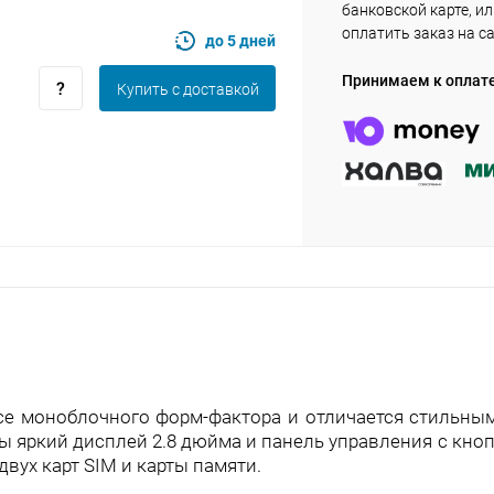
банковской карте, и
plait.ru
оплатить заказ на с
до 5 дней
Принимаем к оплат
Купить c доставкой
раз в 2 недели
се моноблочного форм-фактора и отличается стильны
 яркий дисплей 2.8 дюйма и панель управления с кноп
вух карт SIM и карты памяти.