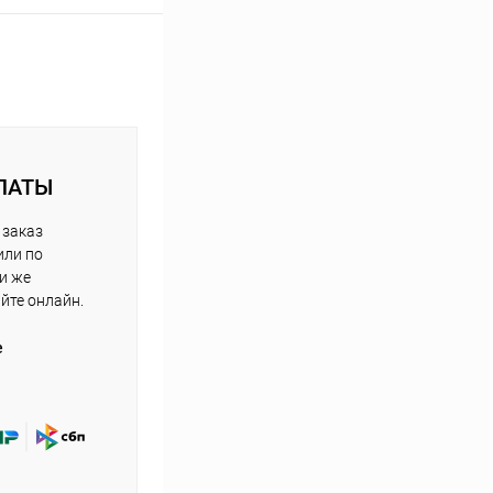
ЛАТЫ
 заказ
или по
ли же
айте онлайн.
е