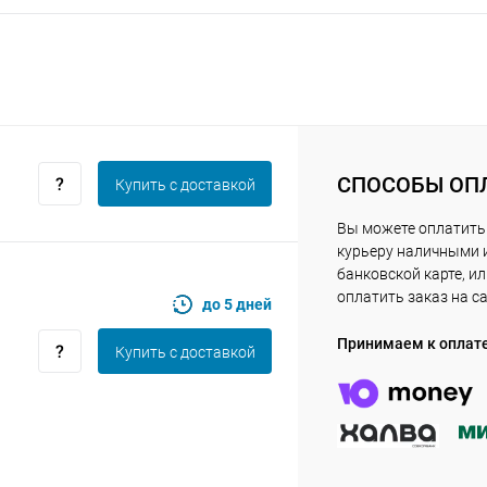
Получайте товар
выбранный способом
Оставшиеся
75
% будут
списываться
с вашей карты
по
25
%
каждые 2 недели
СПОСОБЫ ОП
Купить c доставкой
Вы можете оплатить
Подробнее
об оплате Плайтом
курьеру наличными 
банковской карте, и
оплатить заказ на с
до 5 дней
Принимаем к оплат
25
Купить c доставкой
раз в 2
Остались вопросы?
недели
8 800 302-02-51
plait.ru