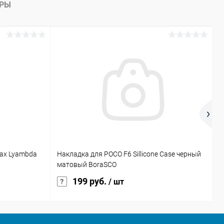
В наличии
АРЫ
Max Lyambda
Накладка для POCO F6 Sillicone Case черный
У
матовый BoraSCO
к
199 руб.
/ шт