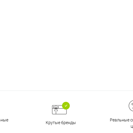
График платежей
Сегодня
25
%
Добавляйте товары
в корзину
Оплачивайте сегодня только
25
% картой любого банка
Реальные с
ьные
Крутые бренды
ц