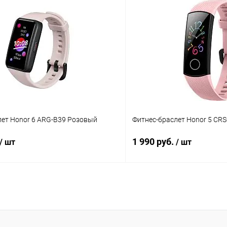
В корзину
В корз
К сравнению
ое
Под заказ
В избранное
лет Honor 6 ARG-B39 Розовый
Фитнес-браслет Honor 5 CR
1 990 руб.
/ шт
/ шт
В корзину
В корз
К сравнению