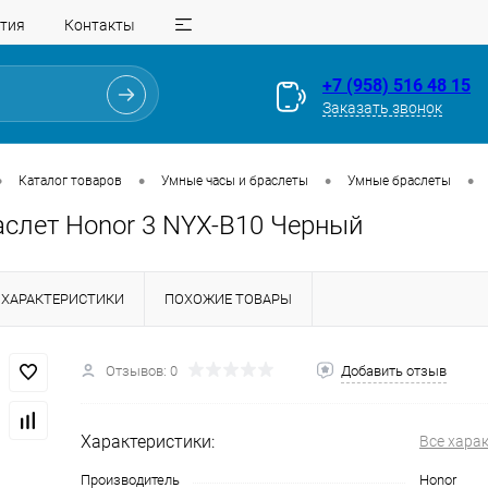
тия
Контакты
+7 (958) 516 48 15
Заказать звонок
•
•
•
•
Каталог товаров
Умные часы и браслеты
Умные браслеты
аслет Honor 3 NYX-B10 Черный
ХАРАКТЕРИСТИКИ
ПОХОЖИЕ ТОВАРЫ
Отзывов: 0
Добавить отзыв
Для клиентов всех банков
Разбейте
оплату
Характеристики:
Все хара
на части
без переплат
Производитель
Honor