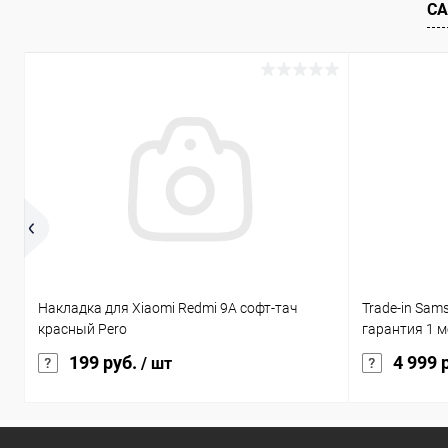
В избранное
Под заказ
В избранн
СА
Накладка для Xiaomi Redmi 9A софт-тач
Trade-in Sam
красный Pero
гарантия 1 м
199 руб.
4 999 
/ шт