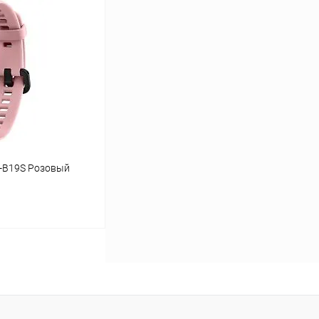
ину
К сравнению
В наличии
S-B19S Розовый
ину
К сравнению