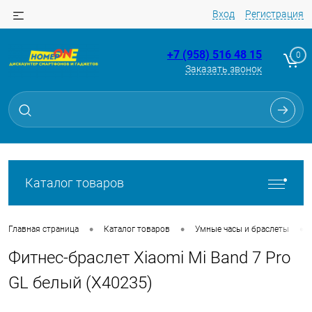
Вход
Регистрация
+7 (958) 516 48 15
0
Заказать звонок
Для клиентов всех банков
Разбейте
оплату
на части
без переплат
Каталог товаров
График платежей
•
•
•
Главная страница
Каталог товаров
Умные часы и браслеты
Фитнес-браслет Xiaomi Mi Band 7 Pro
Сегодня
25
%
GL белый (X40235)