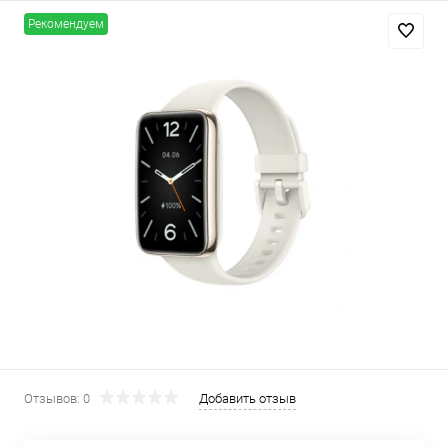
Рекомендуем
Добавляйте товары
в корзину
Оплачивайте сегодня только
25
% картой любого банка
Получайте товар
выбранный способом
Оставшиеся
75
% будут
списываться
с вашей карты
по
25
%
каждые 2 недели
Отзывов: 0
Добавить отзыв
Подробнее