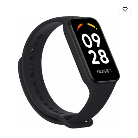
Добавляйте товары
в корзину
Оплачивайте сегодня только
25
% картой любого банка
Получайте товар
выбранный способом
Оставшиеся
75
% будут
списываться
с вашей карты
по
25
%
каждые 2 недели
Подробнее