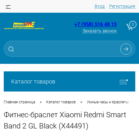
Вход
Регистрация
+7 (958) 516 48 15
0
Заказать звонок
Для клиентов всех банков
Разбейте
оплату
на части
без переплат
Каталог товаров
График платежей
•
•
•
Главная страница
Каталог товаров
Умные часы и браслеты
Фитнес-браслет Xiaomi Redmi Smart
Сегодня
25
%
Band 2 GL Black (X44491)