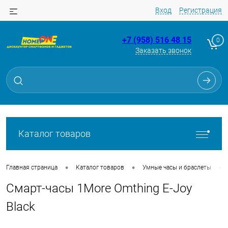
Вход
Регистрация
+7 (958) 516 48 15
0
Заказать звонок
Для клиентов всех банков
Разбейте
оплату
на части
без переплат
Каталог товаров
График платежей
•
•
•
Главная страница
Каталог товаров
Умные часы и браслеты
Смарт-часы 1More Omthing E-Joy
Сегодня
25
%
Black