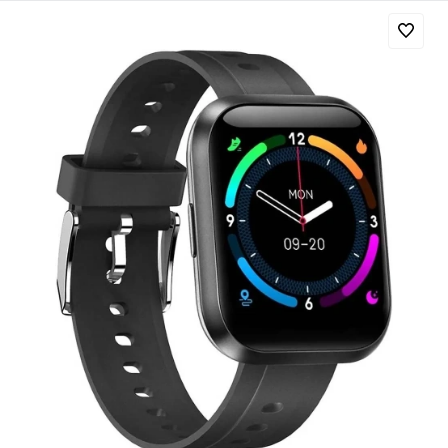
Добавляйте товары
в корзину
Оплачивайте сегодня только
25
% картой любого банка
Получайте товар
выбранный способом
Оставшиеся
75
% будут
списываться
с вашей карты
по
25
%
каждые 2 недели
Подробнее