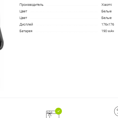
Производитель
Xiaomi
на части
без переплат
Цвет
Белые
Цвет
Белые
Дисплей
176x176
График платежей
Батарея
190 мАч
Сегодня
25
%
Добавляйте товары
в корзину
Оплачивайте сегодня только
25
% картой любого банка