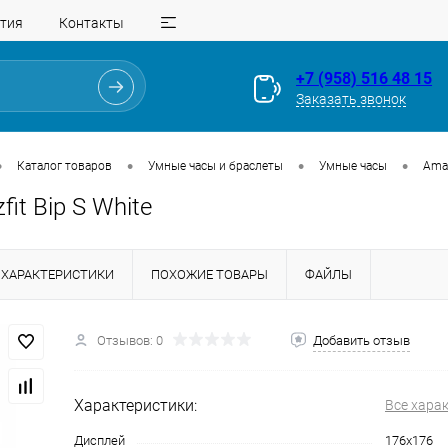
тия
Контакты
+7 (958) 516 48 15
Заказать звонок
•
•
•
•
Каталог товаров
Умные часы и браслеты
Умные часы
Amaz
it Bip S White
ХАРАКТЕРИСТИКИ
ПОХОЖИЕ ТОВАРЫ
ФАЙЛЫ
Отзывов: 0
Добавить отзыв
Для клиентов всех банков
Характеристики:
Все хара
Разбейте
оплату
Дисплей
176x176