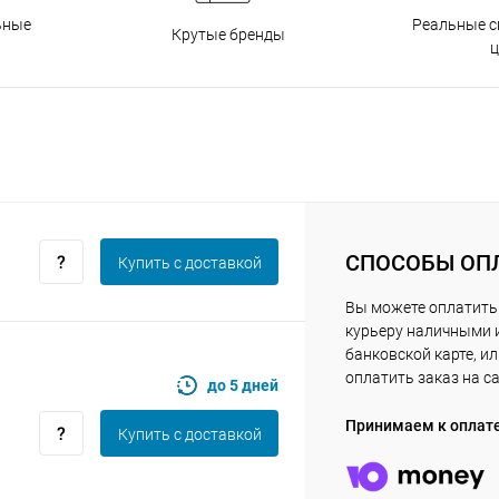
Реальные с
ьные
Крутые бренды
Получайте товар
выбранный способом
ц
Оставшиеся
75
% будут
списываться
с вашей карты
по
25
%
каждые 2 недели
СПОСОБЫ ОП
Купить c доставкой
Подробнее
об оплате Плайтом
Вы можете оплатить
курьеру наличными 
банковской карте, и
оплатить заказ на с
до 5 дней
25
раз в 2
Принимаем к оплат
Купить c доставкой
Остались вопросы?
недели
8 800 302-02-51