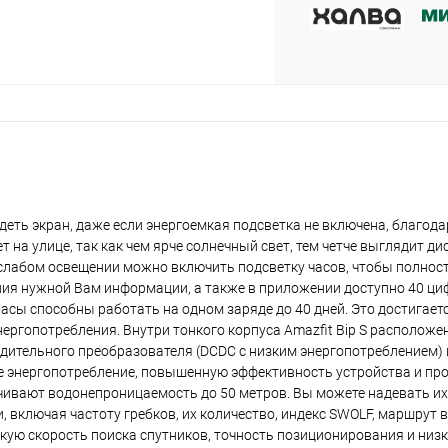
plait.ru
еть экран, даже если энергоемкая подсветка не включена, благод
 на улице, так как чем ярче солнечный свет, тем четче выглядит дис
раз в 2 недели
 слабом освещении можно включить подсветку часов, чтобы полнос
ия нужной Вам информации, а также в приложении доступно 40 ци
сы способны работать на одном заряде до 40 дней. Это достигает
ергопотребления. Внутри тонкого корпуса Amazfit Bip S расположе
дительного преобразователя (DCDC с низким энергопотреблением) 
е энергопотребление, повышенную эффективность устройства и п
ечивают водонепроницаемость до 50 метров. Вы можете надевать их
 включая частоту гребков, их количество, индекс SWOLF, маршрут 
кую скорость поиска спутников, точность позиционирования и низ