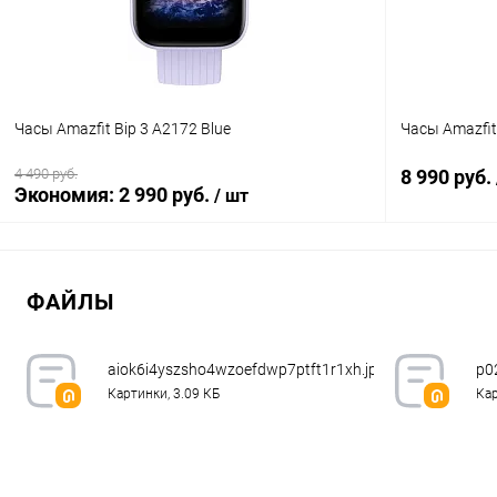
Часы Amazfit Bip 3 A2172 Blue
Часы Amazfit 
4 490 руб.
8 990 руб.
Экономия:
2 990 руб.
/ шт
В корзину
ФАЙЛЫ
К сравнению
В избранное
В наличии
В избранн
aiok6i4yszsho4wzoefdwp7ptft1r1xh.jpg.webp
p0
Картинки, 3.09 КБ
Кар