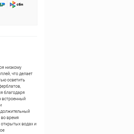
аря низкому
плей, что делает
тью осветить
ферблатов,
ся благодаря
н встроенный
и
родолжительный
 во время
в открытых водах и
кое