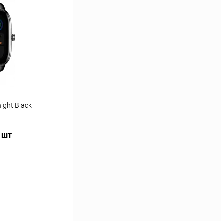
К сравнению
В наличии
ight Black
/ шт
ину
К сравнению
В наличии