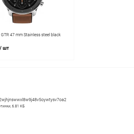
GTR 47 mm Stainless steel black
/ шт
В корзину
К сравнению
ое
Под заказ
2wjhjnswwxl8w9j48v5oywtysv7oa2.jpg.webp
тинки, 6.81 КБ