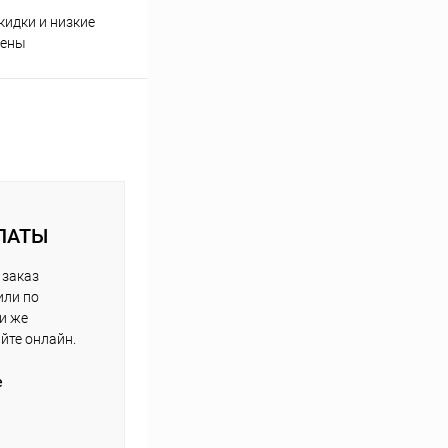
кидки и низкие
ены
ЛАТЫ
 заказ
или по
ли же
айте онлайн.
е