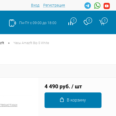
Вход
Регистрация
0
0
0
Пн-Пт с 09:00 до 18:00
•
fit
Часы Amazfit Bip S White
Закрыть
4 490 руб.
/ шт
В корзину
ктеристики