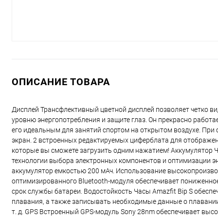
ОПИСАНИЕ ТОВАРА
Дисплей Трансфлективный цветной дисплей позволяет четко вид
уровню энергопотребления и защите глаз. Он прекрасно работает
его идеальным для занятий спортом на открытом воздухе. При
экран. 2 встроенных редактируемых циферблата для отображен
которые вы сможете загрузить одним нажатием! Аккумулятор Ча
технологии выбора электронных компонентов и оптимизации эн
аккумулятор емкостью 200 мАч. Использование высокопроизво
оптимизированного Bluetooth-модуля обеспечивает пониженно
срок службы батареи. Водостойкость Часы Amazfit Bip S обесп
плавания, а также записывать необходимые данные о плавании,
т. д. GPS Встроенный GPS-модуль Sony 28nm обеспечивает высо