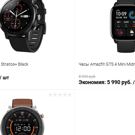
К сравнению
ое
В наличии
В избранное
 Stratos+ Black
Часы Amazfit GTS 4 Mini Midn
8 990 руб.
/ шт
Экономия:
5 990 руб.
В корз
В корзину
К сравнению
В избранное
ое
В наличии