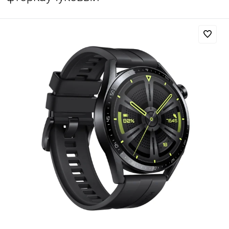
Добавляйте товары
в корзину
Оплачивайте сегодня только
25
% картой любого банка
Получайте товар
выбранный способом
Оставшиеся
75
% будут
списываться
с вашей карты
по
25
%
каждые 2 недели
Подробнее