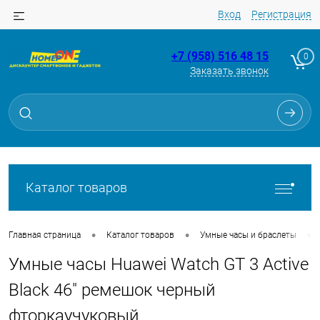
Вход
Регистрация
+7 (958) 516 48 15
0
Заказать звонок
Для клиентов всех банков
Разбейте
оплату
на части
без переплат
Каталог товаров
График платежей
•
•
•
Главная страница
Каталог товаров
Умные часы и браслеты
Умные часы Huawei Watch GT 3 Active
Сегодня
25
%
Black 46" ремешок черный
фторкаучуковый