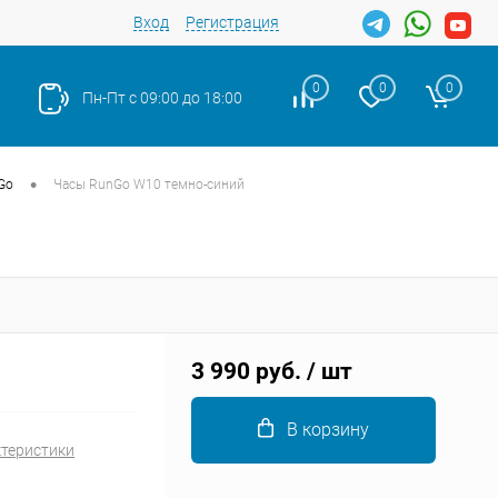
Вход
Регистрация
0
0
0
Пн-Пт с 09:00 до 18:00
•
Go
Часы RunGo W10 темно-синий
Закрыть
3 990 руб.
/ шт
В корзину
ктеристики