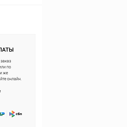
ЛАТЫ
 заказ
или по
ли же
айте онлайн.
е