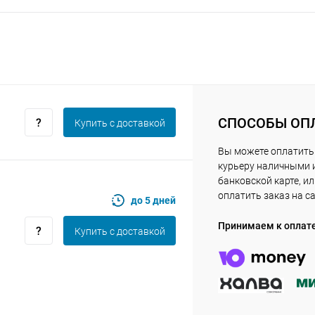
Оставшиеся
75
% будут
списываться
с вашей карты
по
25
%
каждые 2 недели
СПОСОБЫ ОП
Купить c доставкой
Подробнее
об оплате Плайтом
Вы можете оплатить
курьеру наличными 
банковской карте, и
оплатить заказ на с
до 5 дней
25
Принимаем к оплат
раз в 2
Купить c доставкой
Остались вопросы?
недели
8 800 302-02-51
plait.ru