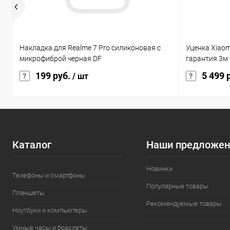
Накладка для Realme 7 Pro силиконовая с
Уценка Xiaom
микрофиброй черная DF
гарантия 3м
199 руб.
5 499 
/ шт
Каталог
Наши предложен
Новинки
Телефоны и смартфоны
Популярные товары
Планшеты
Рекомендуемые товары
Ноутбуки и компьютеры
Умные часы и браслеты