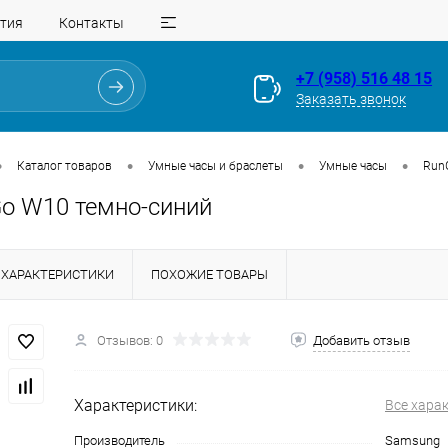
тия
Контакты
+7 (958) 516 48 15
Заказать звонок
•
•
•
•
Каталог товаров
Умные часы и браслеты
Умные часы
Run
o W10 темно-синий
ХАРАКТЕРИСТИКИ
ПОХОЖИЕ ТОВАРЫ
Для клиентов всех банков
Отзывов: 0
Добавить отзыв
Разбейте
оплату
Характеристики:
Все хара
на части
без переплат
Производитель
Samsung