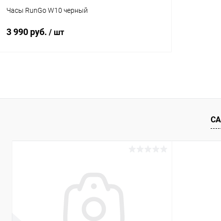
Часы RunGo W10 черный
3 990 руб.
/ шт
В корзину
К сравнению
В избранное
Под заказ
СА