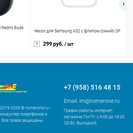
 Redmi Buds
Н
Чехол для Samsung A52 с флипом (синий) DF
м
299 руб.
/ шт
+7 (958) 516 48 15
Email:
im@nomerone.ru
 2019-2026 © nomerone.ru -
График работы интернет-
искаунтер смартфонов и
магазина Пн-Пт: с 9:00 до 18:00
. Все права защищены.
Сб-Вс: Выходной