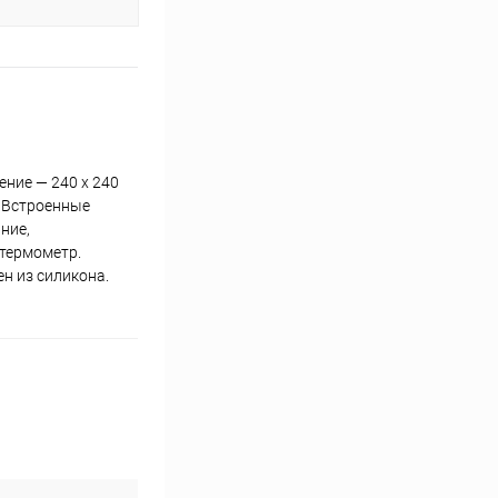
ние — 240 х 240
. Встроенные
ние,
 термометр.
ен из силикона.