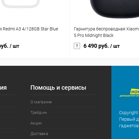
i Redmi A3 4/128GB Star Blue
Гарнитура беспроводная Xiaomi
5 Pro Midnight Black
руб.
6 490 руб.
/ шт
/ шт
ия
Помощь и сервисы
О магазине
Трейд-ин
Copyright
Первый д
Акции
гаджетов
Доставка