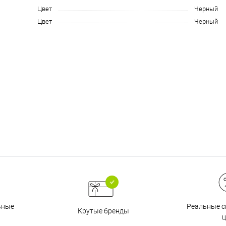
Цвет
Черный
Цвет
Черный
График платежей
Сегодня
25
%
Добавляйте товары
в корзину
Оплачивайте сегодня только
25
% картой любого банка
Реальные с
ьные
Крутые бренды
ц
Получайте товар
выбранный способом