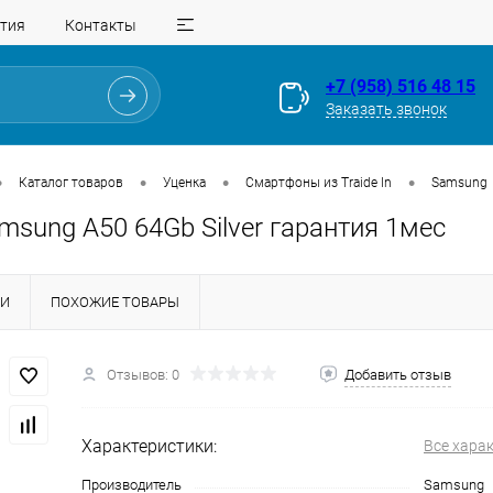
тия
Контакты
+7 (958) 516 48 15
Заказать звонок
•
•
•
•
Каталог товаров
Уценка
Смартфоны из Traide In
Samsung
amsung A50 64Gb Silver гарантия 1мес
КИ
ПОХОЖИЕ ТОВАРЫ
Для клиентов всех банков
Отзывов: 0
Добавить отзыв
Разбейте
оплату
Характеристики:
Все хара
на части
без переплат
Производитель
Samsung