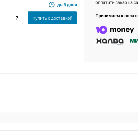
оплатить заказ на с
до 5 дней
Принимаем к оплат
Купить c доставкой
Оставшиеся
75
% будут
списываться
с вашей карты
по
25
%
каждые 2 недели
Подробнее
об оплате Плайтом
25
раз в 2
Остались вопросы?
недели
8 800 302-02-51
plait.ru