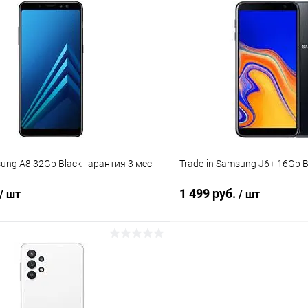
В корзину
В корз
К сравнению
ое
Под заказ
В избранное
sung A8 32Gb Black гарантия 3 мес
Trade-in Samsung J6+ 16Gb B
1 499 руб.
/ шт
/ шт
В корзину
В корз
К сравнению