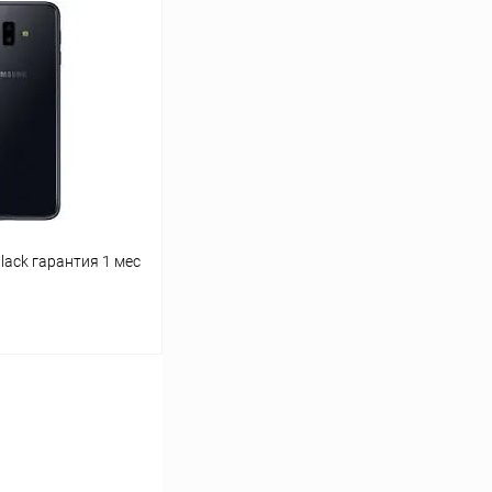
ину
К сравнению
В наличии
lack гарантия 1 мес
ину
К сравнению