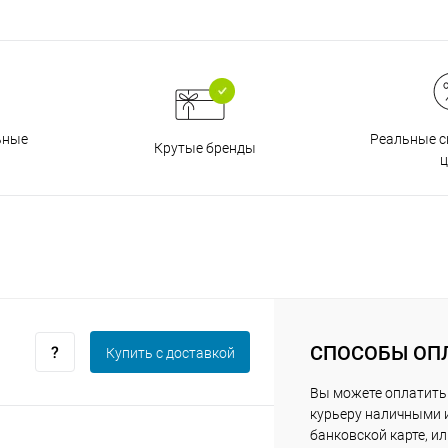
График платежей
Сегодня
Реальные с
ьные
25
%
Крутые бренды
ц
Добавляйте товары
в корзину
Оплачивайте сегодня только
СПОСОБЫ ОП
Купить c доставкой
25
% картой любого банка
Вы можете оплатить
курьеру наличными 
банковской карте, и
Получайте товар
выбранный способом