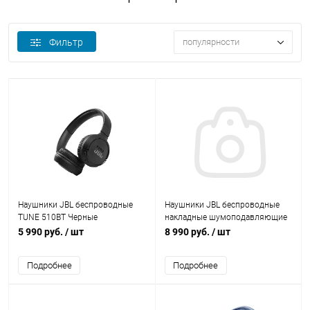
Фильтр
популярности
Наушники JBL беспроводные
Наушники JBL беспроводные
TUNE 510BT Черные
накладные шумоподавляющие
Tune 660BT NC Синие
5 990 руб.
/ шт
8 990 руб.
/ шт
Подробнее
Подробнее