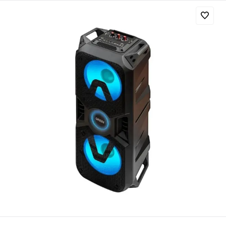
Добавляйте товары
в корзину
Оплачивайте сегодня только
25
% картой любого банка
Получайте товар
выбранный способом
Оставшиеся
75
% будут
списываться
с вашей карты
по
25
%
каждые 2 недели
Подробнее