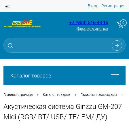
Вход
Регистрация
+7 (958) 516 48 15
0
Заказать звонок
Для клиентов всех банков
Разбейте
оплату
на части
без переплат
Каталог товаров
График платежей
•
•
•
Главная страница
Каталог товаров
Гаджеты и аксессуары
Акустическая система Ginzzu GM-207
Сегодня
25
%
Midi (RGB/ BT/ USB/ TF/ FM/ ДУ)