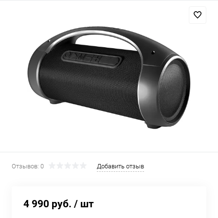
Добавляйте товары
в корзину
Оплачивайте сегодня только
25
% картой любого банка
Получайте товар
выбранный способом
Оставшиеся
75
% будут
списываться
с вашей карты
Отзывов: 0
Добавить отзыв
по
25
%
каждые 2 недели
4 990 руб.
/ шт
Подробнее