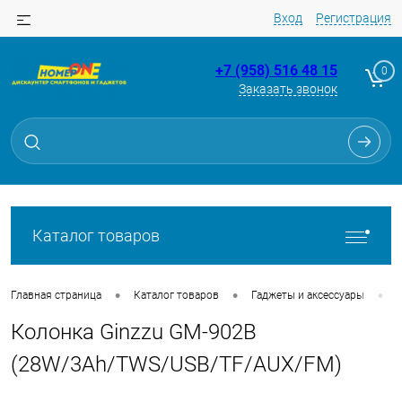
Вход
Регистрация
+7 (958) 516 48 15
0
Заказать звонок
Для клиентов всех банков
Разбейте
оплату
на части
без переплат
Каталог товаров
График платежей
•
•
•
Главная страница
Каталог товаров
Гаджеты и аксессуары
Колонка Ginzzu GM-902B
Сегодня
25
%
(28W/3Ah/TWS/USB/TF/AUX/FM)