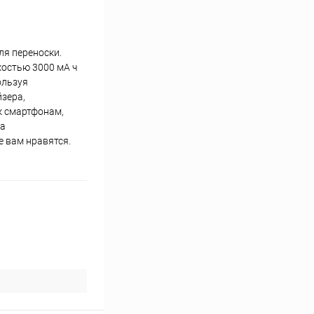
ля переноски.
костью 3000 мА ч
ользуя
зера,
к смартфонам,
ка
 вам нравятся.