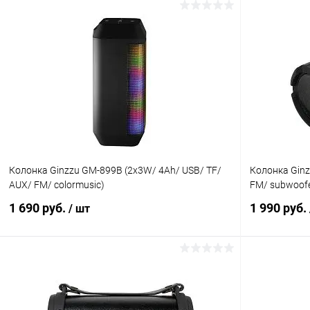
В корзину
К сравнению
В избранное
В наличии
В избранн
Колонка Ginzzu GM-899B (2x3W/ 4Ah/ USB/ TF/
Колонка Ginz
AUX/ FM/ colormusic)
FM/ subwoofe
1 690 руб.
1 990 руб.
/ шт
В корзину
К сравнению