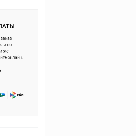
ЛАТЫ
 заказ
или по
ли же
айте онлайн.
е