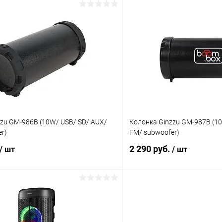
В корзину
В корз
К сравнению
ое
В наличии
В избранное
zu GM-986B (10W/ USB/ SD/ AUX/
Колонка Ginzzu GM-987B (10
r)
FM/ subwoofer)
2 290 руб.
/ шт
/ шт
В корзину
В корз
К сравнению