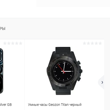
АРЫ
T
ilver GB
Умные часы Geozon Titan черный
г