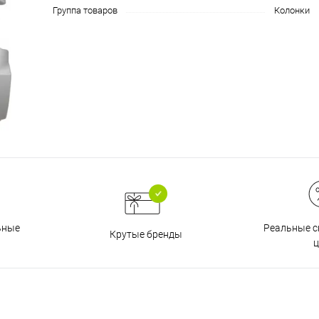
на части
без переплат
Группа товаров
Колонки
График платежей
Сегодня
25
%
Добавляйте товары
в корзину
Реальные с
ьные
Крутые бренды
ц
Оплачивайте сегодня только
25
% картой любого банка