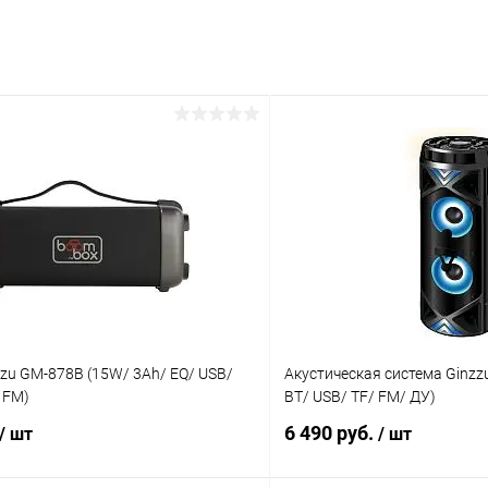
zu GM-878B (15W/ 3Ah/ EQ/ USB/
Акустическая система Ginzz
 FM)
BT/ USB/ TF/ FM/ ДУ)
6 490 руб.
/ шт
/ шт