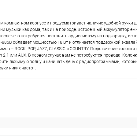
plait.ru
 компактном корпусе и предусматривает наличие удобной ручки д
и музыки как дома, так и на природе. Встроенный аккумулятор ем
после чего потребуется поставить аудиосистему на подзарядку, исп
-886B обладает мощностью 18 Вт и отличается поддержкой эквалай
имов – ROCK, POP, JAZZ, CLASSIC и COUNTRY. Подключение колонки 
 2.1 или AUX. В первом случае вам не потребуются провода. Колон
оить любимую волну и начинать день с радиопрограммами, которые
вки никих частот.
раз в 2 недели