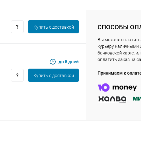
Получайте товар
выбранный способом
СПОСОБЫ ОП
Купить c доставкой
Оставшиеся
75
% будут
списываться
Вы можете оплатить
с вашей карты
по
25
%
каждые 2 недели
курьеру наличными 
банковской карте, и
оплатить заказ на с
до 5 дней
Принимаем к оплат
Подробнее
об оплате Плайтом
Купить c доставкой
25
раз в 2
Остались вопросы?
недели
8 800 302-02-51