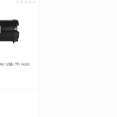
ину
К сравнению
В наличии
W/ USB/ TF/ AUX/
ину
К сравнению