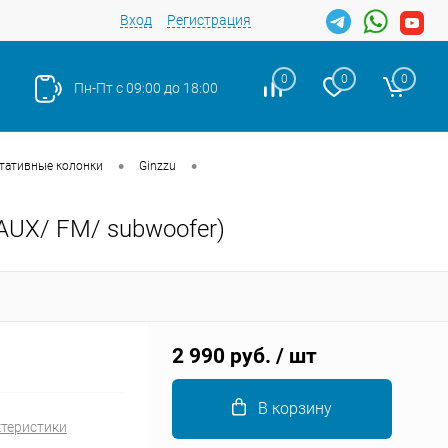
Вход
Регистрация
0
0
0
Пн-Пт с 09:00 до 18:00
•
•
тативные колонки
Ginzzu
AUX/ FM/ subwoofer)
Закрыть
2 990 руб.
/ шт
В корзину
ктеристики