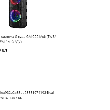
ое
В наличии
В избранное
 система Ginzzu GM-222 Midi (TWS/
 FM / MIC /ДУ)
/ шт
В корзину
К сравнению
ое
В наличии
1ea932b2a83db235519741934fcaf4.jpg
тинки, 145.6 КБ