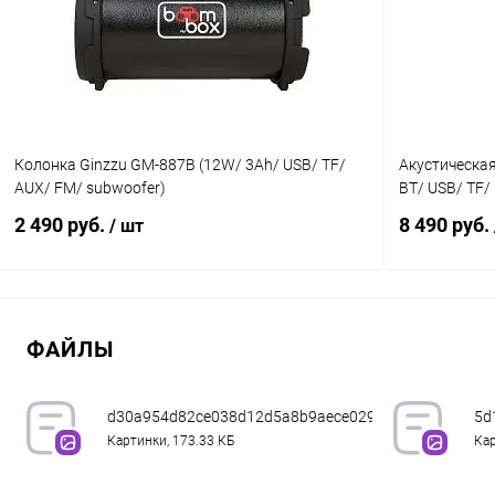
В избранное
В наличии
В избранн
Колонка Ginzzu GM-887B (12W/ 3Ah/ USB/ TF/
Акустическая
AUX/ FM/ subwoofer)
BT/ USB/ TF/
2 490 руб.
8 490 руб.
/ шт
В корзину
ФАЙЛЫ
К сравнению
В избранное
В наличии
В избранн
d30a954d82ce038d12d5a8b9aece029c.jpeg
5d
Картинки, 173.33 КБ
Кар