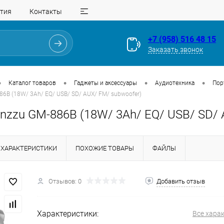
тия
Контакты
+7 (958) 516 48 15
Заказать звонок
•
•
•
•
Каталог товаров
Гаджеты и аксессуары
Аудиотехника
Пор
86B (18W/ 3Ah/ EQ/ USB/ SD/ AUX/ FM/ subwoofer)
inzzu GM-886B (18W/ 3Ah/ EQ/ USB/ SD/ 
ХАРАКТЕРИСТИКИ
ПОХОЖИЕ ТОВАРЫ
ФАЙЛЫ
Отзывов: 0
Добавить отзыв
Для клиентов всех банков
Разбейте
оплату
Характеристики:
Все хара