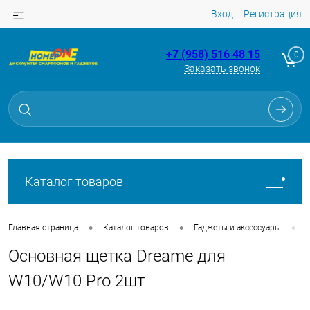
Вход
Регистрация
+7 (958) 516 48 15
0
Заказать звонок
Для клиентов всех банков
Разбейте
оплату
на части
без переплат
Каталог товаров
График платежей
•
•
•
Главная страница
Каталог товаров
Гаджеты и аксессуары
Основная щетка Dreame для
Сегодня
25
%
W10/W10 Pro 2шт