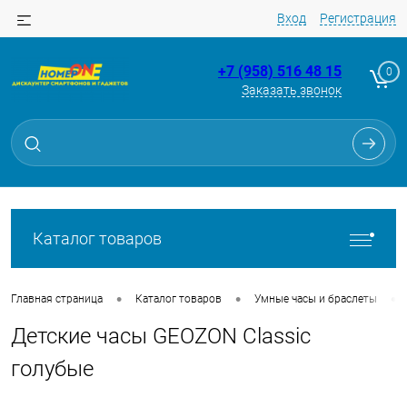
Вход
Регистрация
+7 (958) 516 48 15
0
Заказать звонок
Для клиентов всех банков
Разбейте
оплату
на части
без переплат
Каталог товаров
График платежей
•
•
•
Главная страница
Каталог товаров
Умные часы и браслеты
Детские часы GEOZON Classic
Сегодня
25
%
голубые