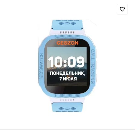
Добавляйте товары
в корзину
Оплачивайте сегодня только
25
% картой любого банка
Получайте товар
выбранный способом
Оставшиеся
75
% будут
списываться
с вашей карты
по
25
%
каждые 2 недели
Подробнее