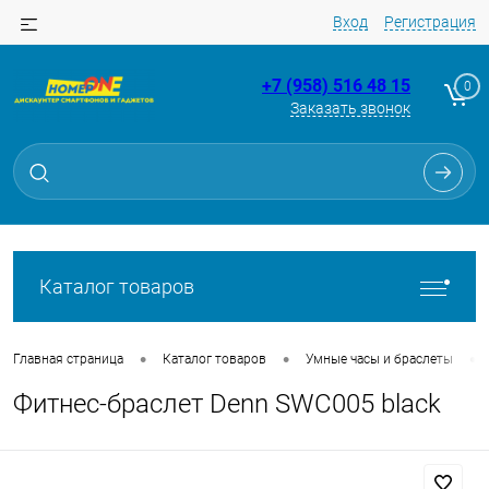
Вход
Регистрация
+7 (958) 516 48 15
0
Заказать звонок
Для клиентов всех банков
Разбейте
оплату
на части
без переплат
Каталог товаров
График платежей
•
•
•
Главная страница
Каталог товаров
Умные часы и браслеты
Фитнес-браслет Denn SWC005 black
Сегодня
25
%