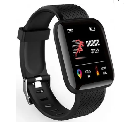
Добавляйте товары
в корзину
Оплачивайте сегодня только
25
% картой любого банка
Получайте товар
выбранный способом
Оставшиеся
75
% будут
списываться
с вашей карты
по
25
%
каждые 2 недели
Подробнее