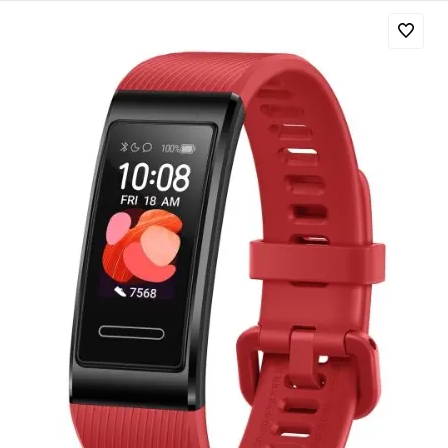
Добавляйте товары
в корзину
Оплачивайте сегодня только
25
% картой любого банка
Получайте товар
выбранный способом
Оставшиеся
75
% будут
списываться
с вашей карты
по
25
%
каждые 2 недели
Подробнее