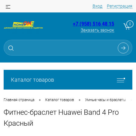
Вход
Регистрация
+7 (958) 516 48 15
0
Заказать звонок
Для клиентов всех банков
Разбейте
оплату
на части
без переплат
Каталог товаров
График платежей
•
•
•
Главная страница
Каталог товаров
Умные часы и браслеты
Фитнес-браслет Huawei Band 4 Pro
Сегодня
25
%
Красный