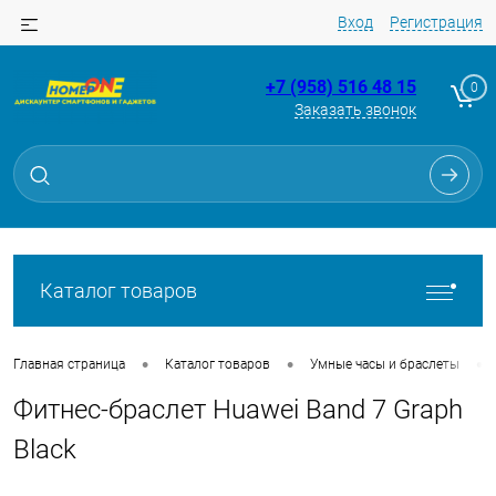
Вход
Регистрация
+7 (958) 516 48 15
0
Заказать звонок
Для клиентов всех банков
Разбейте
оплату
на части
без переплат
Каталог товаров
График платежей
•
•
•
Главная страница
Каталог товаров
Умные часы и браслеты
Фитнес-браслет Huawei Band 7 Graph
Сегодня
25
%
Black