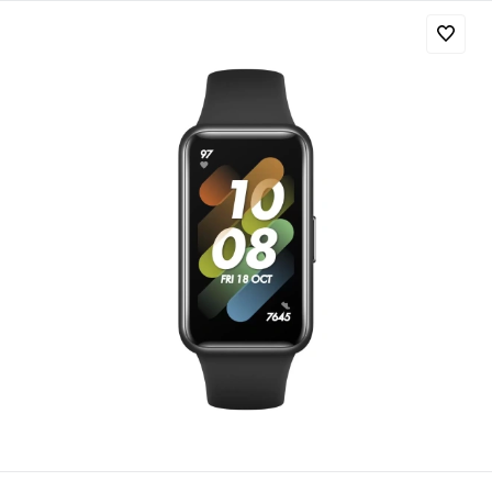
Добавляйте товары
в корзину
Оплачивайте сегодня только
25
% картой любого банка
Получайте товар
выбранный способом
Оставшиеся
75
% будут
списываться
с вашей карты
по
25
%
каждые 2 недели
Подробнее