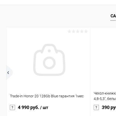
СА
Чехол-книжк
Trade-in Honor 20 128Gb Blue гарантия 1мес
4,8-5,3", бел
4 990 руб.
390 ру
/ шт