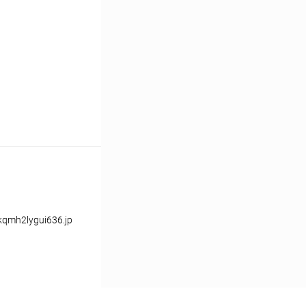
kqmh2lygui636.jpg