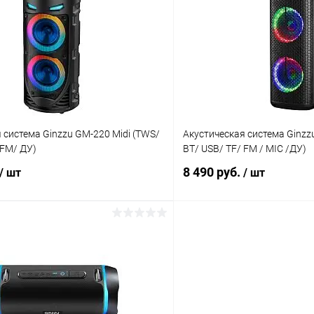
К сравнению
ое
В наличии
В избранное
 система Ginzzu GM-220 Midi (TWS/
Акустическая система Ginzz
 FM/ ДУ)
BT/ USB/ TF/ FM / MIC /ДУ)
8 490 руб.
/ шт
/ шт
В корзину
В корз
К сравнению
ое
В наличии
В избранное