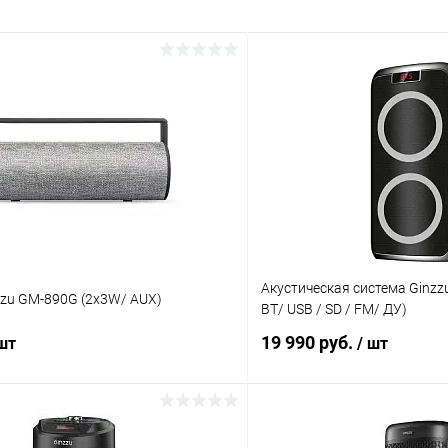
Акустическая система Ginzzu
zzu GM-890G (2x3W/ AUX)
BT/ USB / SD / FM/ ДУ)
19 990 руб.
 шт
/ шт
В корзину
В корз