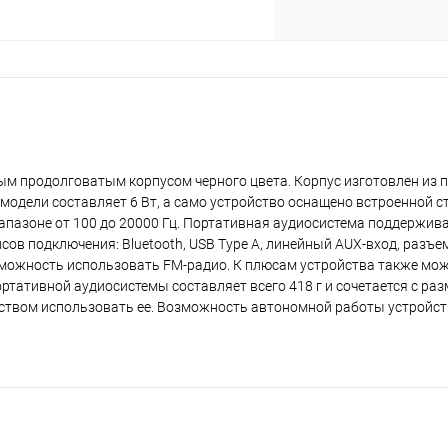
plait.ru
м продолговатым корпусом черного цвета. Корпус изготовлен из п
дели составляет 6 Вт, а само устройство оснащено встроенной с
апазоне от 100 до 20000 Гц. Портативная аудиосистема поддержи
раз в 2 недели
в подключения: Bluetooth, USB Type A, линейный AUX-вход, разъе
озможность использовать FM-радио. К плюсам устройства также мо
ортативной аудиосистемы составляет всего 418 г и сочетается с раз
обством использовать ее. Возможность автономной работы устройст