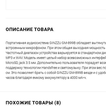
ОПИСАНИЕ ТОВАРА
Портативная аудиосистема GINZZU GM-899B обладает вытянуты
встроенным микрофоном. При этом общая выходная мощность мо
Частотный диапазон устройства варьируется в стандартном ди
MP3 и WAV. Модель имеет целый набор всевозможных интерфейсо
MicroSD, jack 3.5 мм. Дополнительно пользователя порадует в
поддержку технологии Handsfree и светомузыку. При этом вес п
см. Это позволяет брать с собой GINZZU GM-899B везде и с уд
часов благодаря емкому аккумулятору в 4000 мА•ч.
ПОХОЖИЕ ТОВАРЫ (8)