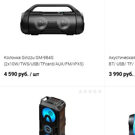
К сравнению
В избранное
В наличии
В избранн
Колонка Ginzzu GM-984G
Акустическая
(2x10W/TWS/USB/TFcard/AUX/FM/IPX5)
BT/ USB/ TF/
4 590 руб.
3 990 руб.
/ шт
В корзину
К сравнению
В избранное
В наличии
В избранн