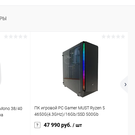
АРЫ
ПК игровой PC Gamer MUST Ryzen 5
 Mono 38/40
В
4650G(4.3GHz)/16Gb/SSD 500Gb
pa
M.2/I.R.VEGA/650W/NO OS3 year support
47 990 руб.
/ шт