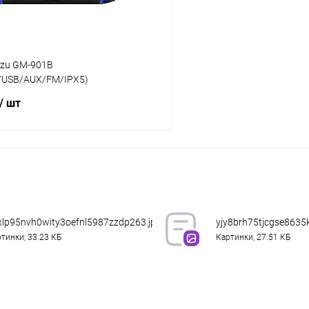
zzu GM-901B
/USB/AUX/FM/IPX5)
/ шт
В корзину
К сравнению
ое
В наличии
xlp95nvh0wity3oefnl5987zzdp263.jpg
yjy8brh75tjcgse8635
тинки, 33.23 КБ
Картинки, 27.51 КБ