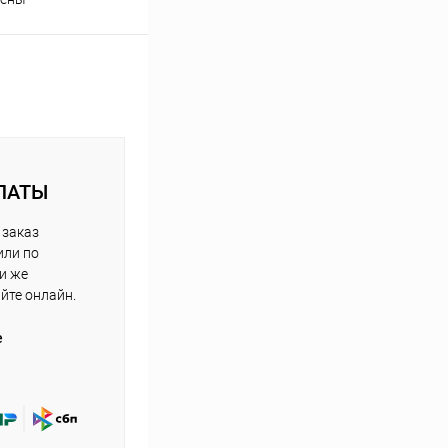
ЛАТЫ
 заказ
или по
ли же
айте онлайн.
е