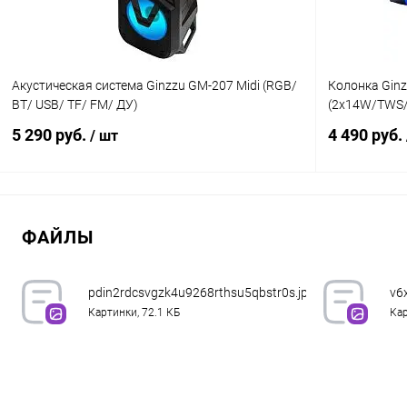
Акустическая система Ginzzu GM-207 Midi (RGB/
Колонка Gin
BT/ USB/ TF/ FM/ ДУ)
(2x14W/TWS
5 290 руб.
4 490 руб.
/ шт
В корзину
ФАЙЛЫ
К сравнению
В избранное
В наличии
В избранн
pdin2rdcsvgzk4u9268rthsu5qbstr0s.jpg
v6
Картинки, 72.1 КБ
Кар