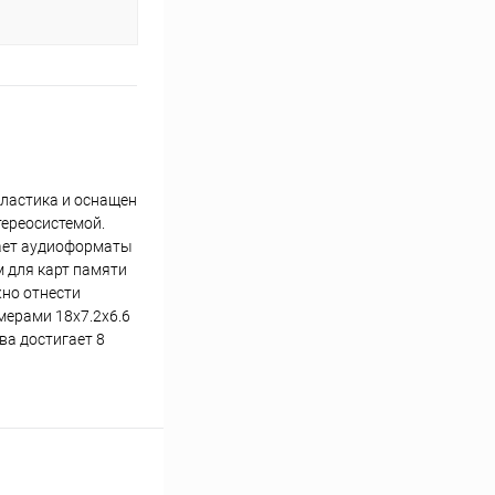
ластика и оснащен
тереосистемой.
вает аудиоформаты
м для карт памяти
жно отнести
мерами 18x7.2x6.6
ва достигает 8