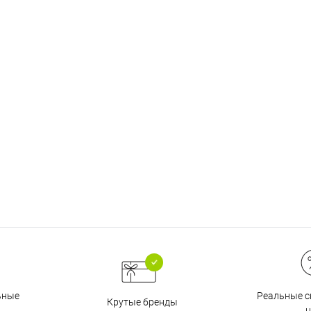
на части
без переплат
График платежей
Сегодня
25
%
Добавляйте товары
в корзину
Оплачивайте сегодня только
25
% картой любого банка
Реальные с
ьные
Крутые бренды
ц