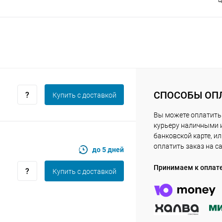
Получайте товар
выбранный способом
Оставшиеся
75
% будут
списываться
с вашей карты
по
25
%
каждые 2 недели
СПОСОБЫ ОП
Купить c доставкой
Вы можете оплатить
Подробнее
об оплате Плайтом
курьеру наличными 
банковской карте, и
оплатить заказ на с
до 5 дней
Принимаем к оплат
25
Купить c доставкой
раз в 2
Остались вопросы?
недели
8 800 302-02-51