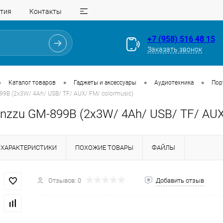
тия
Контакты
+7 (958) 516 48 15
Заказать звонок
•
•
•
•
Каталог товаров
Гаджеты и аксессуары
Аудиотехника
Пор
99B (2x3W/ 4Ah/ USB/ TF/ AUX/ FM/ colormusic)
nzzu GM-899B (2x3W/ 4Ah/ USB/ TF/ AUX
ХАРАКТЕРИСТИКИ
ПОХОЖИЕ ТОВАРЫ
ФАЙЛЫ
Отзывов: 0
Добавить отзыв
Для клиентов всех банков
Разбейте
оплату